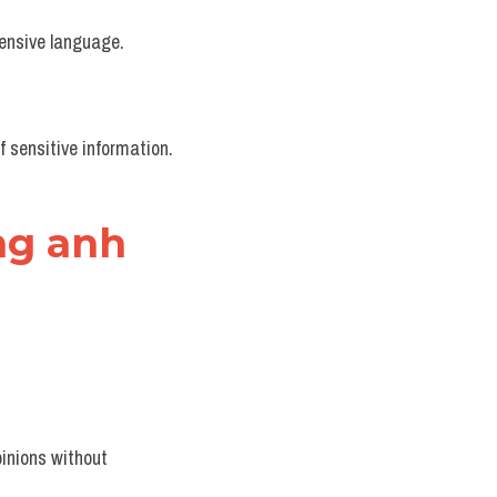
fensive language.
f sensitive information.
ếng anh
inions without 