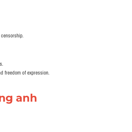
t censorship.
s.
nd freedom of expression.
ếng anh