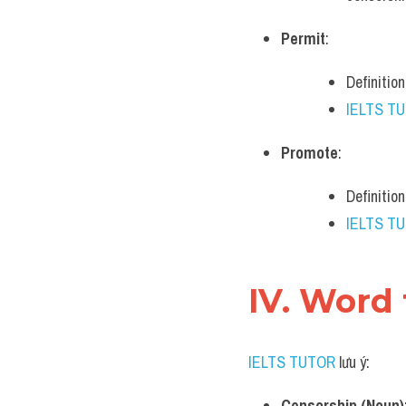
Permit
:
Definition
IELTS T
Promote
:
Definitio
IELTS T
IV. Word 
IELTS TUTOR
 lưu ý:
Censorship (Noun)