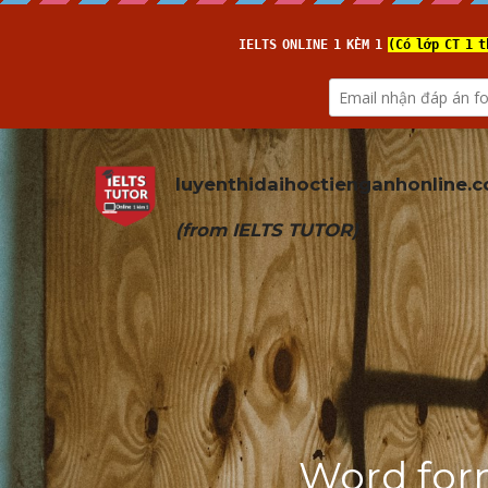
luyenthidaihoctienganhonline
.
(from 
IELTS TUTOR
)
Word form