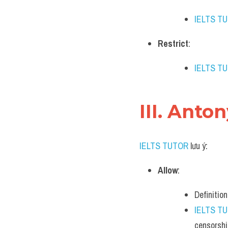
IELTS T
Restrict
:
IELTS T
III. Anto
IELTS TUTOR
 lưu ý:
Allow
:
Definitio
IELTS T
censorshi