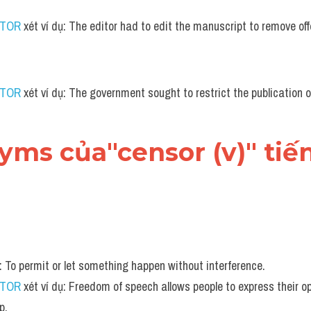
UTOR
 xét ví dụ: The editor had to edit the manuscript to remove of
UTOR
 xét ví dụ: The government sought to restrict the publication o
nyms của"censor (v)" ti
n: To permit or let something happen without interference.
UTOR
 xét ví dụ: Freedom of speech allows people to express their op
p.