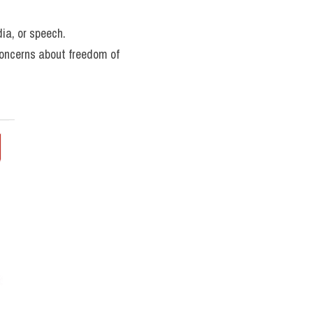
dia, or speech.
oncerns about freedom of 