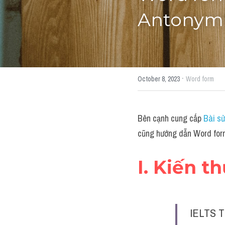
Antonym"
·
October 8, 2023
Word form
Bên cạnh cung cấp 
Bài sử
cũng hướng dẫn Word form
I. Kiến t
IELTS T