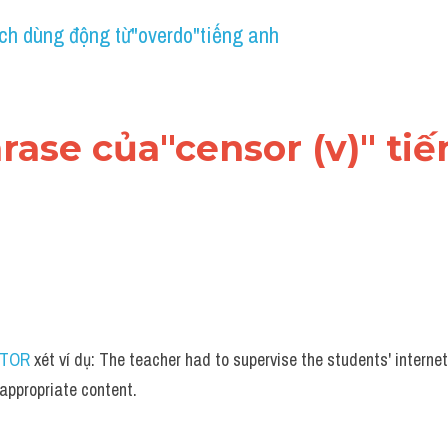
ch dùng động từ"overdo"tiếng anh
hrase của"censor (v)" ti
UTOR
 xét ví dụ: The teacher had to supervise the students' internet
appropriate content.