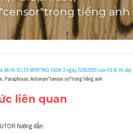
censor"trong tiếng anh
a đề thi IELTS WRITING TASK 2 ngày 22/8/2020 của HS đi thi đạt 7
, Paraphrase, Antonym"censor (v)"trong tiếng anh
hức liên quan
UTOR hướng dẫn: