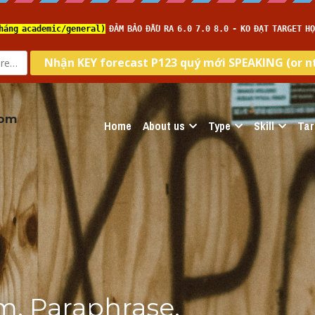
com
Home
About us
Type
Skill
Tar
, Paraphrase, 