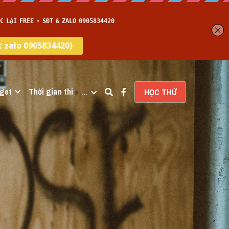
get
Thời gian thi
…
HỌC THỬ