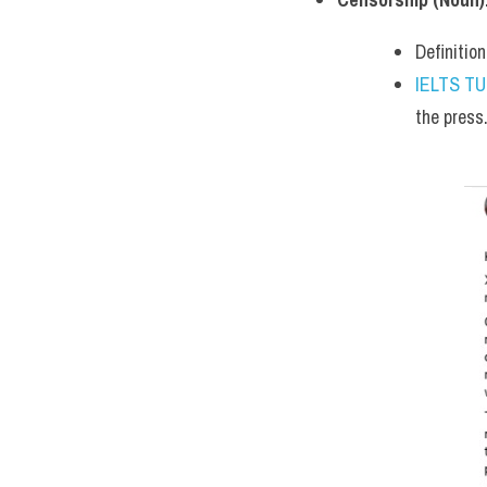
Definitio
IELTS T
the press