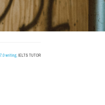
.0 writing
,
 IELTS TUTOR 