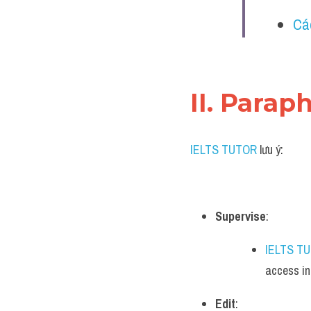
Cá
II. Parap
IELTS TUTOR
 lưu ý:
Supervise
:
IELTS T
access in
Edit
: