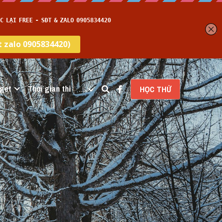
get
Thời gian thi
…
HỌC THỬ