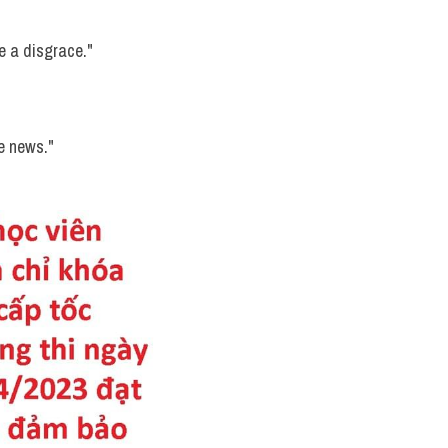
e a disgrace."
he news."