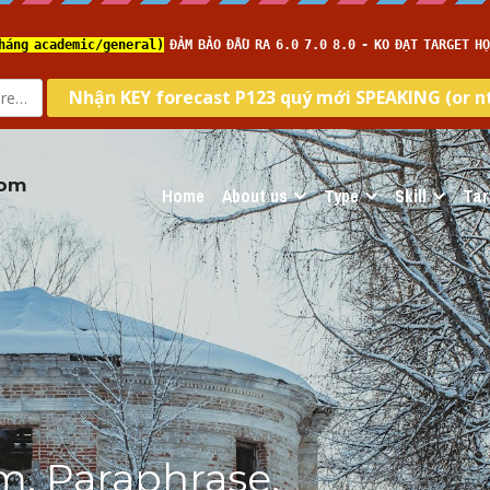
com
Home
About us
Type
Skill
Tar
, Paraphrase, 