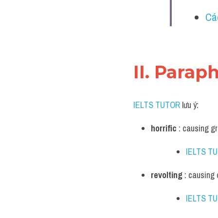
Cá
II. Parap
IELTS TUTOR
 lưu ý:
horrific
 : causing gr
IELTS T
revolting
 : causing 
IELTS T