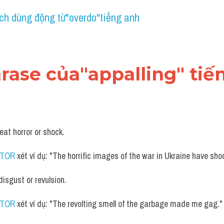
ch dùng động từ"overdo"tiếng anh
hrase của"appalling" tiế
eat horror or shock.
UTOR
 xét ví dụ: "The horrific images of the war in Ukraine have sho
disgust or revulsion.
UTOR
 xét ví dụ: "The revolting smell of the garbage made me gag."