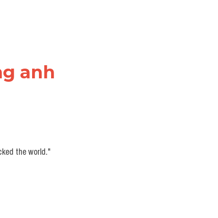
ng anh
cked the world."