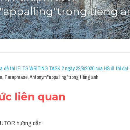
appalling"trong tiếng a
a đề thi IELTS WRITING TASK 2 ngày 22/8/2020 của HS đi thi đạt 7
, Paraphrase, Antonym"appalling"trong tiếng anh
hức liên quan
UTOR hướng dẫn: