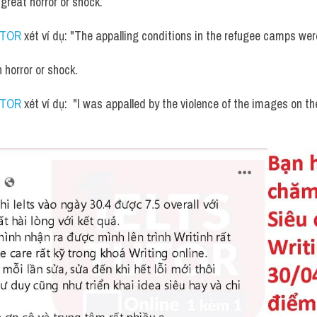
 great horror or shock.
UTOR
 xét ví dụ: "The appalling conditions in the refugee camps wer
th horror or shock.
UTOR
 xét ví dụ:  "I was appalled by the violence of the images on t