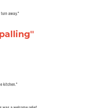
 turn away."
alling" 
he kitchen."
es was a welcome relief 