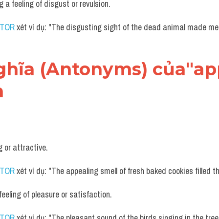
g a feeling of disgust or revulsion.
UTOR
 xét ví dụ: "The disgusting sight of the dead animal made me
 nghĩa (Antonyms) của"app
h
g or attractive.
UTOR
 xét ví dụ: "The appealing smell of fresh baked cookies filled t
 feeling of pleasure or satisfaction.
UTOR
 xét ví dụ: "The pleasant sound of the birds singing in the tre