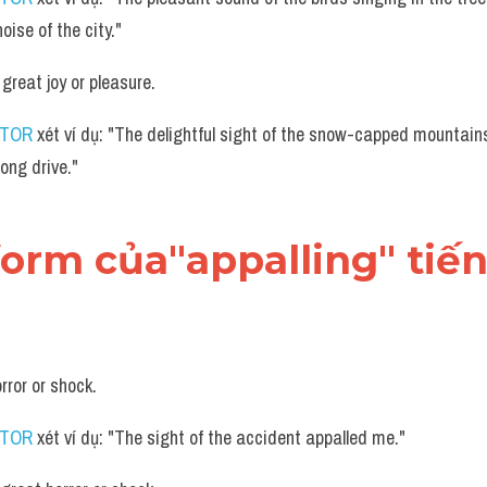
oise of the city."
 great joy or pleasure.
UTOR
 xét ví dụ: "The delightful sight of the snow-capped mountai
long drive."
form của"appalling" tiế
horror or shock.
UTOR
 xét ví dụ: "The sight of the accident appalled me."