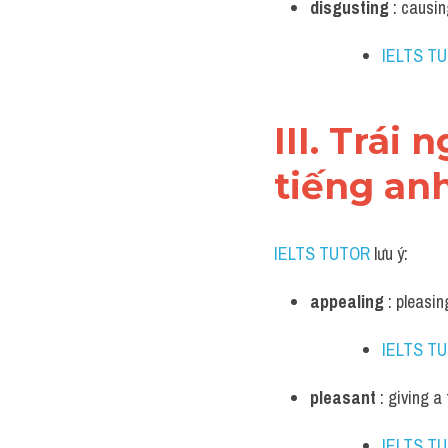
disgusting
 : causin
IELTS T
III. Trái
tiếng an
IELTS TUTOR
 lưu ý:
appealing
 : pleasin
IELTS T
pleasant
 : giving a
IELTS T