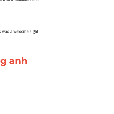
ns was a welcome sight 
ng anh