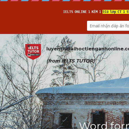
luyenthidaihoctienganhonline
.
(from 
IELTS TUTOR
)
Word form