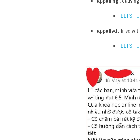
appalling
 : causing
IELTS T
appalled
 : filled wi
IELTS T