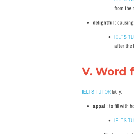
from the n
delightful
 : causing
IELTS T
after the 
V. Word 
IELTS TUTOR
 lưu ý:
appal
 : to fill with 
IELTS T