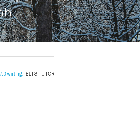
nh
.0 writing
,
 IELTS TUTOR 