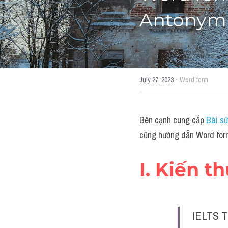
Antonym"
·
July 27, 2023
Word form
Bên cạnh cung cấp 
Bài sử
cũng hướng dẫn Word form
I. Kiến t
IELTS T