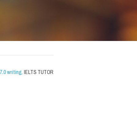
.0 writing
,
 IELTS TUTOR 