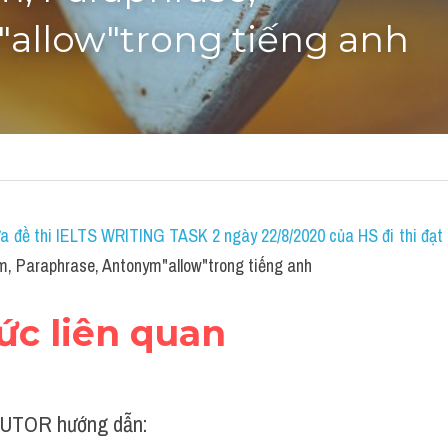
allow"trong tiếng anh
a đề thi IELTS WRITING TASK 2 ngày 22/8/2020 của HS đi thi đạt 7
m, Paraphrase, Antonym"allow"trong tiếng anh
hức liên quan
UTOR hướng dẫn: