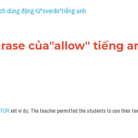
ch dùng động từ"overdo"tiếng anh
hrase của"allow" tiếng a
UTOR
 xét ví dụ: The teacher permitted the students to use their t