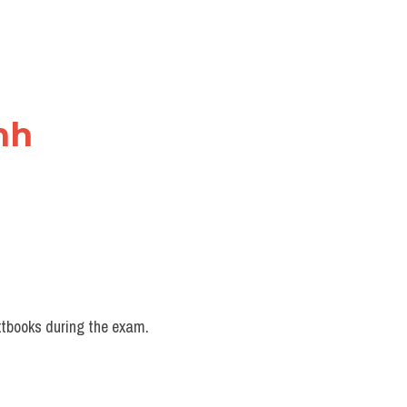
nh
extbooks during the exam.