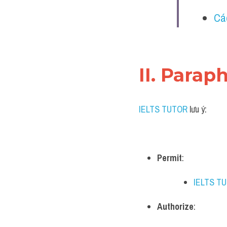
Cá
II. Parap
IELTS TUTOR
 lưu ý:
Permit
:
IELTS T
Authorize
: