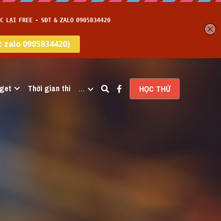
get
Thời gian thi
…
HỌC THỬ