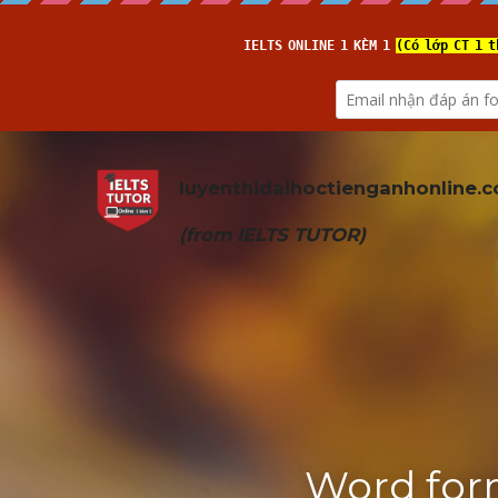
luyenthidaihoctienganhonline
.
(from 
IELTS TUTOR
)
Word form