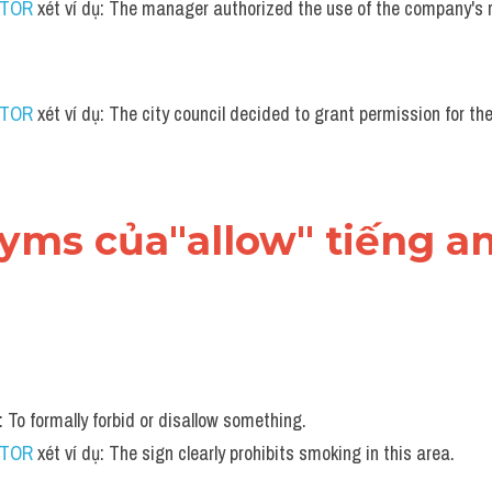
UTOR
 xét ví dụ: The manager authorized the use of the company's r
UTOR
 xét ví dụ: The city council decided to grant permission for th
nyms của"allow" tiếng a
: To formally forbid or disallow something.
UTOR
 xét ví dụ: The sign clearly prohibits smoking in this area.