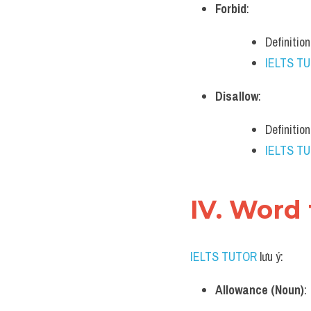
Forbid
:
Definitio
IELTS T
Disallow
:
Definition
IELTS T
IV. Word
IELTS TUTOR
 lưu ý:
Allowance (Noun)
: