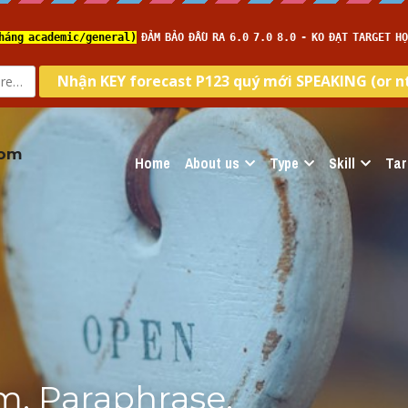
com
Home
About us
Type
Skill
Tar
, Paraphrase, 