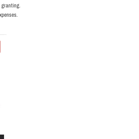
r granting.
expenses.