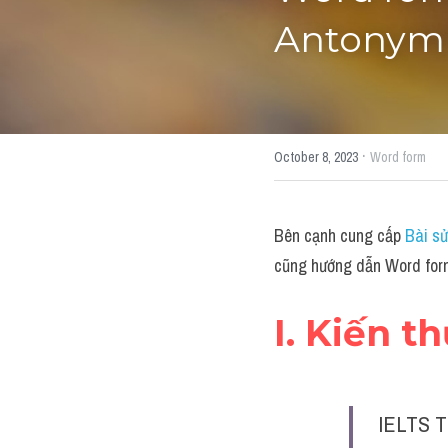
Antonym"
·
October 8, 2023
Word form
Bên cạnh cung cấp 
Bài sử
cũng hướng dẫn Word for
I. Kiến t
IELTS T