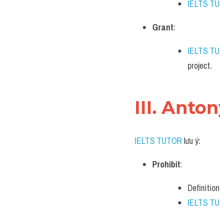
IELTS T
Grant
:
IELTS T
project.
III. Anto
IELTS TUTOR
 lưu ý:
Prohibit
:
Definition
IELTS T