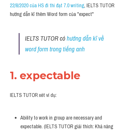
Idiom
22/8/2020 của HS đi thi đạt 7.0 writing
, IELTS TUTOR 
hướng dẫn kĩ thêm Word form của "expect"
Grammar
Collocation
IELTS TUTOR có 
hướng dẫn kĩ về 
Word form
word form trong tiếng anh
Cách dùng từ
Phân biệt từ
1. expectable
Đề thi thật Task 2
IELTS TUTOR xét ví dụ:
Speaking
Writing
Ability to work in group are necessary and 
Reading
expectable. (IELTS TUTOR giải thích: Khả năng 