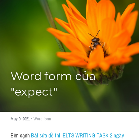
Giải đề thi từng câu
Lời khuyên
HỌC THỬ
Giải đề thi
Academic words
Phrase
Word form của 
Phrasal Verb
"expect"
Idioms đồng nghĩa
Idioms trái nghĩa
·
May 9, 2021
Word form
Antonym
Bên cạnh 
Bài sửa đề thi IELTS WRITING TASK 2 ngày 