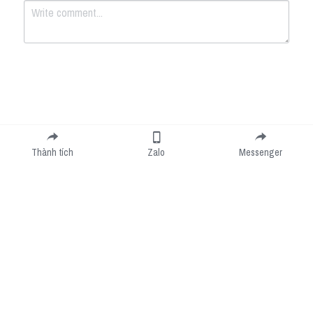
Submit
Cancel
Thành tích
Zalo
Messenger
Cookie Use
We use cookies to improve browsing experience, security, and data collection. By