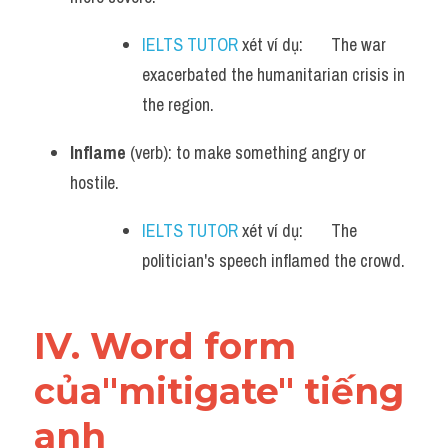
IELTS TUTOR
 xét ví dụ:       The war 
exacerbated the humanitarian crisis in 
the region.
Inflame
 (verb): to make something angry or 
hostile.
IELTS TUTOR
 xét ví dụ:       The 
politician's speech inflamed the crowd.
IV. Word form 
của"mitigate" tiếng 
anh