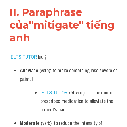
Vocabulary
II. Paraphrase 
của"mitigate" tiếng 
anh
IELTS TUTOR
 lưu ý:​
Alleviate
 (verb): to make something less severe or 
painful.
IELTS TUTOR
 xét ví dụ:      The doctor 
prescribed medication to alleviate the 
patient's pain.
Moderate
 (verb): to reduce the intensity of 