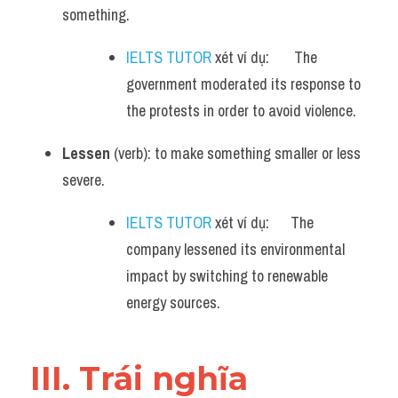
something.
IELTS TUTOR
 xét ví dụ:       The 
government moderated its response to 
the protests in order to avoid violence.
Lessen
 (verb): to make something smaller or less 
severe.
IELTS TUTOR
 xét ví dụ:      The 
company lessened its environmental 
impact by switching to renewable 
energy sources.
III. Trái nghĩa 