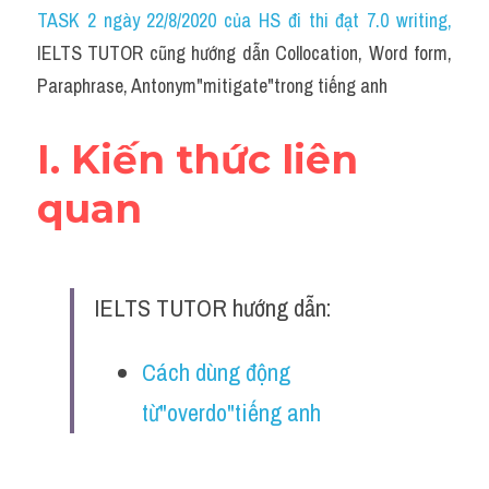
Idiom
TASK 2 ngày 22/8/2020 của HS đi thi đạt 7.0 writing
,
IELTS TUTOR cũng hướng dẫn Collocation, Word form, 
Grammar
Paraphrase, Antonym"mitigate"trong tiếng anh
Collocation
I. Kiến thức liên 
Word form
quan
Cách dùng từ
Phân biệt từ
IELTS TUTOR hướng dẫn:
Đề thi thật Task 2
Speaking
Cách dùng động 
từ"overdo"tiếng anh
Writing
Reading