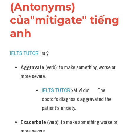
(Antonyms) 
của"mitigate" tiếng 
anh
IELTS TUTOR
 lưu ý:
Aggravate
 (verb): to make something worse or 
more severe.
IELTS TUTOR
 xét ví dụ:       The 
doctor's diagnosis aggravated the 
patient's anxiety.
Exacerbate
 (verb): to make something worse or 
more severe.