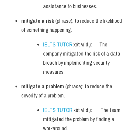
assistance to businesses.
mitigate a risk
 (phrase): to reduce the likelihood 
of something happening.
IELTS TUTOR
 xét ví dụ:      The 
company mitigated the risk of a data 
breach by implementing security 
measures.
mitigate a problem
 (phrase): to reduce the 
severity of a problem.
IELTS TUTOR
 xét ví dụ:       The team 
mitigated the problem by finding a 
workaround.