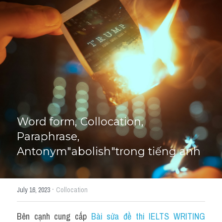
Giải đề thi từng câu
Lời khuyên
HỌC THỬ
Giải đề thi
Academic words
Phrase
Word form, Collocation, 
Phrasal Verb
Paraphrase, 
Antonym"abolish"trong tiếng anh
Idioms đồng nghĩa
Idioms trái nghĩa
·
July 16, 2023
Collocation
Antonym
Bên cạnh cung cấp 
Bài sửa đề thi IELTS WRITING 