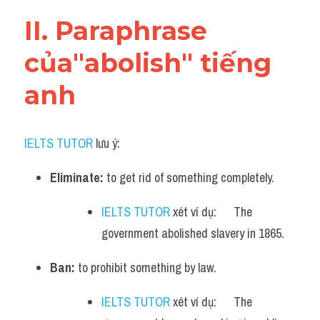
Vocabulary
II. Paraphrase 
của"abolish" tiếng 
anh
IELTS TUTOR
 lưu ý:​
Eliminate:
 to get rid of something completely.
IELTS TUTOR
 xét ví dụ:      The 
government abolished slavery in 1865.
Ban:
 to prohibit something by law.
IELTS TUTOR
 xét ví dụ:      The 