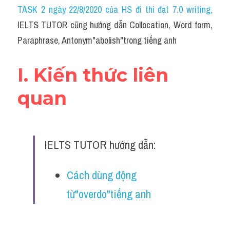
Idiom
TASK 2 ngày 22/8/2020 của HS đi thi đạt 7.0 writing
,
IELTS TUTOR cũng hướng dẫn Collocation, Word form, 
Grammar
Paraphrase, Antonym"abolish"trong tiếng anh
Collocation
I. Kiến thức liên 
Word form
quan
Cách dùng từ
Phân biệt từ
IELTS TUTOR hướng dẫn:
Đề thi thật Task 2
Speaking
Cách dùng động 
từ"overdo"tiếng anh
Writing
Reading