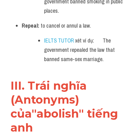
government banned smoking in public 
places.
Repeal:
 to cancel or annul a law.
IELTS TUTOR
 xét ví dụ:       The 
government repealed the law that 
banned same-sex marriage.
III. Trái nghĩa 
(Antonyms) 
của"abolish" tiếng 
anh