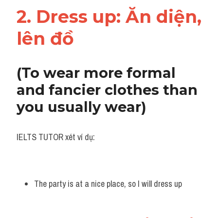
Vocabulary
2. Dress up: Ăn diện, 
lên đồ 
(To wear more formal 
and fancier clothes than 
you usually wear)
IELTS TUTOR xét ví dụ:
The party is at a nice place, so I will dress up