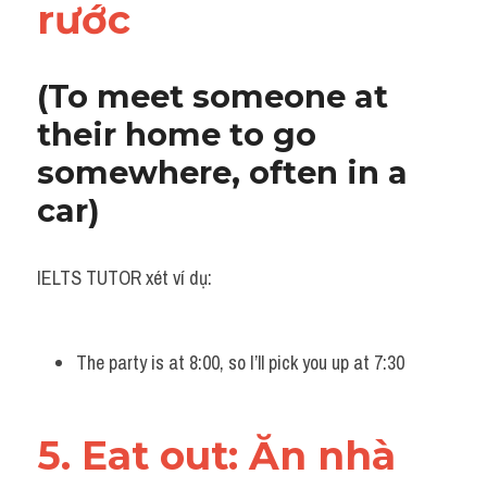
rước 
(To meet someone at 
their home to go 
somewhere, often in a 
car)
IELTS TUTOR xét ví dụ:
The party is at 8:00, so I’ll pick you up at 7:30
5. Eat out: Ăn nhà 