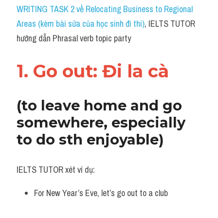
Idiom
WRITING TASK 2 về Relocating Business to Regional 
Areas (kèm bài sửa của học sinh đi thi)
, IELTS TUTOR 
Grammar
hướng dẫn Phrasal verb topic party
Collocation
1. Go out: Đi la cà
Word form
Cách dùng từ
(to leave home and go 
Phân biệt từ
somewhere, especially 
to do sth enjoyable)
Đề thi thật Task 2
Speaking
IELTS TUTOR xét ví dụ:
Writing
For New Year’s Eve, let’s go out to a club 
Reading