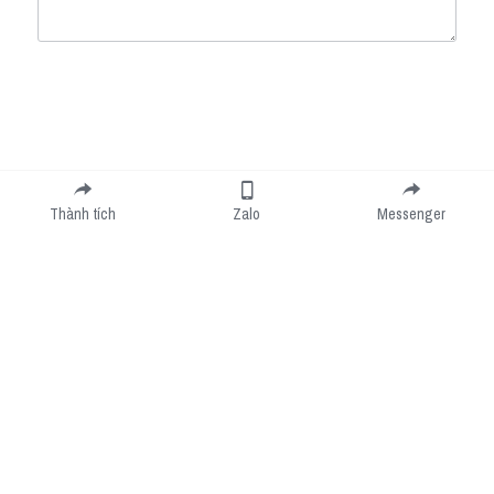
Submit
Cancel
Thành tích
Zalo
Messenger
Cookie Use
We use cookies to improve browsing experience, security, and data collection. By
accepting, you agree to the use of cookies for advertising and analytics. You can change