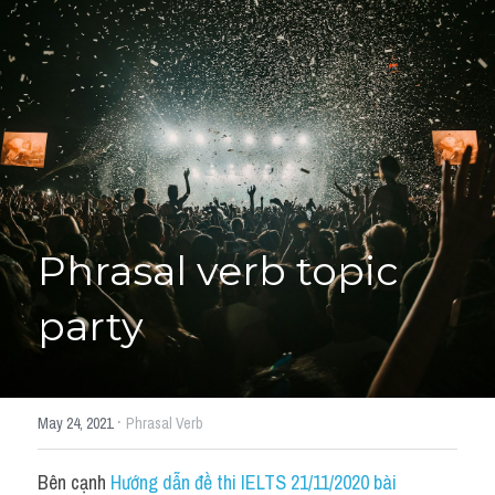
Giải đề thi từng câu
Lời khuyên
HỌC THỬ
Giải đề thi
Academic words
Phrase
Phrasal verb topic 
Phrasal Verb
party
Idioms đồng nghĩa
Idioms trái nghĩa
·
May 24, 2021
Phrasal Verb
Antonym
Bên cạnh 
Hướng dẫn đề thi IELTS 21/11/2020 bài 