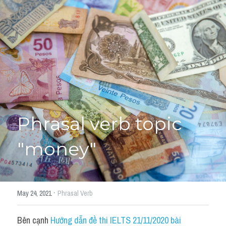
Giải đề thi từng câu
Lời khuyên
HỌC THỬ
Giải đề thi
Academic words
Phrase
Phrasal verb topic 
Phrasal Verb
"money"
Idioms đồng nghĩa
Idioms trái nghĩa
·
May 24, 2021
Phrasal Verb
Antonym
Bên cạnh 
Hướng dẫn đề thi IELTS 21/11/2020 bài 