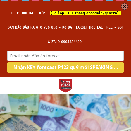
Home
About us
Type
IELTS TUTOR Hall of Fame
Chính sách IELTS TUTOR
Skill
IELTS Academic
Học thử
Đảm bảo đầu ra
IELTS General
Target
Writing
Liên lạc
14 ngày hoàn tiền
Speaking
Thời gian thi
Band 6.0
Kèm riêng không video thu sẵn
Reading
Band 7.0
IELTS THCS -THPT
Listening
Band 8.0
Blog
All Categories
Search