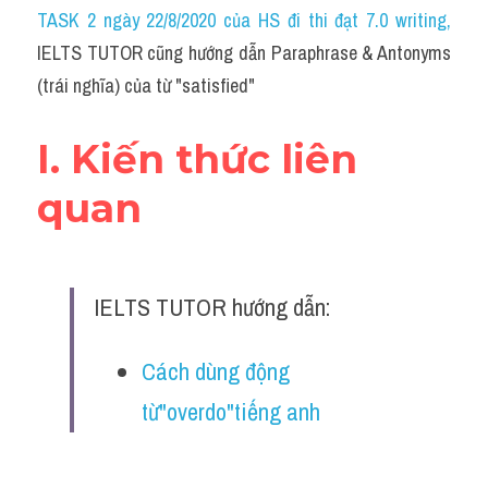
Idiom
TASK 2 ngày 22/8/2020 của HS đi thi đạt 7.0 writing
,
IELTS TUTOR cũng hướng dẫn Paraphrase & Antonyms 
Grammar
(trái nghĩa) của từ "satisfied"
Collocation
I. Kiến thức liên 
Word form
quan
Cách dùng từ
Phân biệt từ
IELTS TUTOR hướng dẫn:
Đề thi thật Task 2
Speaking
Cách dùng động 
từ"overdo"tiếng anh
Writing
Reading