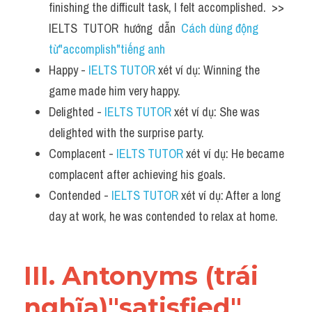
finishing the difficult task, I felt accomplished.  >> 
IELTS  TUTOR  hướng  dẫn  
Cách dùng động 
từ"accomplish"tiếng anh
Happy - 
IELTS TUTOR
 xét ví dụ: Winning the 
game made him very happy.
Delighted - 
IELTS TUTOR
 xét ví dụ: She was 
delighted with the surprise party.
Complacent - 
IELTS TUTOR
 xét ví dụ: He became 
complacent after achieving his goals.
Contended - 
IELTS TUTOR
 xét ví dụ: After a long 
day at work, he was contended to relax at home.
III. Antonyms (trái 
nghĩa)"satisfied" 