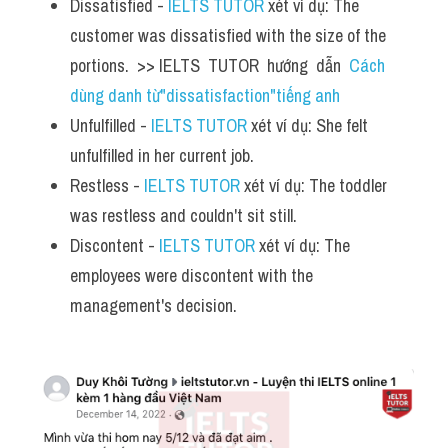
Dissatisfied - 
IELTS TUTOR
 xét ví dụ: The 
customer was dissatisfied with the size of the 
portions.  >> IELTS  TUTOR  hướng  dẫn  
Cách 
dùng danh từ"dissatisfaction"tiếng anh
Unfulfilled - 
IELTS TUTOR
 xét ví dụ: She felt 
unfulfilled in her current job.
Restless - 
IELTS TUTOR
 xét ví dụ: The toddler 
was restless and couldn't sit still.
Discontent - 
IELTS TUTOR
 xét ví dụ: The 
employees were discontent with the 
management's decision.