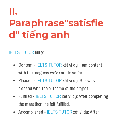
Vocabulary
II. 
Paraphrase"satisfie
d" tiếng anh
IELTS TUTOR
 lưu ý:​
Content - 
IELTS TUTOR
 xét ví dụ: I am content 
with the progress we've made so far.
Pleased - 
IELTS TUTOR
 xét ví dụ: She was 
pleased with the outcome of the project.
Fulfilled - 
IELTS TUTOR
 xét ví dụ: After completing 
the marathon, he felt fulfilled.
Accomplished - 
IELTS TUTOR
 xét ví dụ: After 