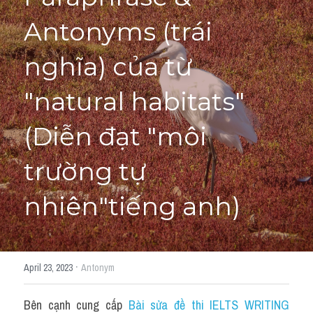
Antonyms (trái 
Giải đề thi từng câu
nghĩa) của từ 
Lời khuyên
HỌC THỬ
Giải đề thi
"natural habitats" 
Academic words
(Diễn đạt "môi 
Phrase
trường tự 
Phrasal Verb
nhiên"tiếng anh)
Idioms đồng nghĩa
Idioms trái nghĩa
·
April 23, 2023
Antonym
Antonym
Bên cạnh cung cấp 
Bài sửa đề thi IELTS WRITING 