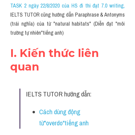
Idiom
TASK 2 ngày 22/8/2020 của HS đi thi đạt 7.0 writing
,
IELTS TUTOR cũng hướng dẫn Paraphrase & Antonyms 
Grammar
(trái nghĩa) của từ "natural habitats" (Diễn đạt "môi 
Collocation
trường tự nhiên"tiếng anh)
Word form
I. Kiến thức liên 
Cách dùng từ
quan
Phân biệt từ
Đề thi thật Task 2
IELTS TUTOR hướng dẫn:
Speaking
Cách dùng động 
Writing
từ"overdo"tiếng anh
Reading