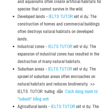
and aquariums often create artificial habitats for 
species that cannot survive in the wild.
Developed lands - 
IELTS TUTOR
 xét ví dụ: The 
construction of homes and commercial buildings 
often destroys natural habitats on developed 
lands.
Industrial zones - 
IELTS TUTOR
 xét ví dụ: The 
expansion of industrial zones has resulted in the 
destruction of many natural habitats.
Suburban areas - 
IELTS TUTOR
 xét ví dụ: The 
sprawl of suburban areas often encroaches on 
natural habitats and reduces biodiversity.  >> 
IELTS  TUTOR  hướng  dẫn  
Cách dùng danh từ 
"suburb" tiếng anh
Agricultural lands - 
IELTS TUTOR
 xét ví dụ: The 