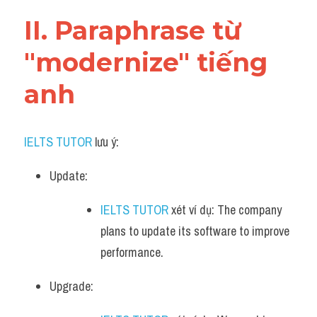
Vocabulary
II. Paraphrase từ 
"modernize" tiếng 
anh
IELTS TUTOR
 lưu ý:
Update: 
IELTS TUTOR
 xét ví dụ: The company 
plans to update its software to improve 
performance.
Upgrade: 