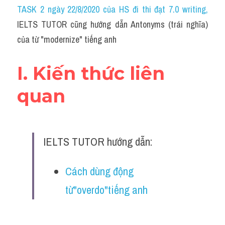
Idiom
TASK 2 ngày 22/8/2020 của HS đi thi đạt 7.0 writing
,
IELTS TUTOR cũng hướng dẫn Antonyms (trái nghĩa) 
Grammar
của từ "modernize" tiếng anh
Collocation
I. Kiến thức liên 
Word form
quan
Cách dùng từ
Phân biệt từ
IELTS TUTOR hướng dẫn:
Đề thi thật Task 2
Speaking
Cách dùng động 
từ"overdo"tiếng anh
Writing
Reading