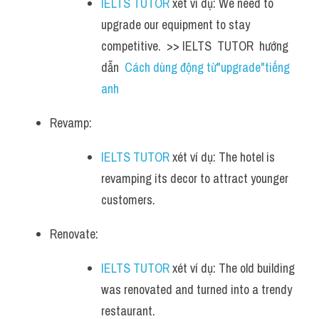
IELTS TUTOR
 xét ví dụ: We need to 
upgrade our equipment to stay 
competitive.  >> IELTS  TUTOR  hướng  
dẫn  
Cách dùng động từ"upgrade"tiếng 
anh
Revamp: 
IELTS TUTOR
 xét ví dụ: The hotel is 
revamping its decor to attract younger 
customers.
Renovate: 
IELTS TUTOR
 xét ví dụ: The old building 
was renovated and turned into a trendy 
restaurant.