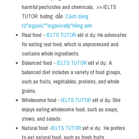
harmful pesticides and chemicals.  >> IELTS  
TUTOR  hướng  dẫn  
Cách dùng 
từ"organic""organically"tiếng anh
Real food - 
IELTS TUTOR
 xét ví dụ: He advocates 
for eating real food, which is unprocessed and 
contains whole ingredients.
Balanced food - 
IELTS TUTOR
 xét ví dụ:  A 
balanced diet includes a variety of food groups, 
such as fruits, vegetables, proteins, and whole 
grains.
Wholesome food - 
IELTS TUTOR
 xét ví dụ: She 
enjoys eating wholesome food, such as soups, 
stews, and salads.
Natural food -
IELTS TUTOR
 xét ví dụ:  He prefers 
to eat natural food, such as fresh fruits, 