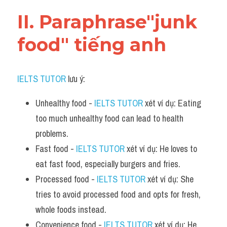
Vocabulary
II. Paraphrase"junk 
food" tiếng anh
IELTS TUTOR
 lưu ý:​
Unhealthy food - 
IELTS TUTOR
 xét ví dụ: Eating 
too much unhealthy food can lead to health 
problems.
Fast food - 
IELTS TUTOR
 xét ví dụ: He loves to 
eat fast food, especially burgers and fries.
Processed food - 
IELTS TUTOR
 xét ví dụ: She 
tries to avoid processed food and opts for fresh, 
whole foods instead.
Convenience food - 
IELTS TUTOR
 xét ví dụ: He 