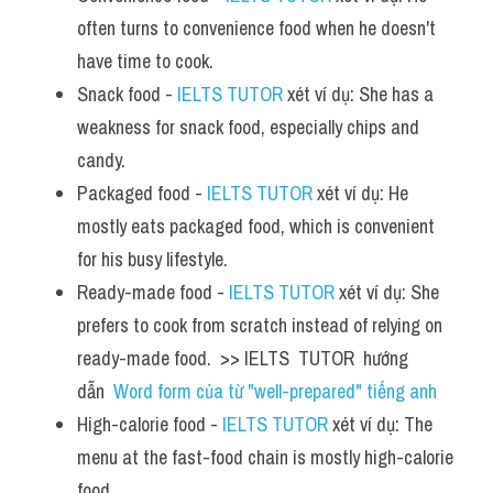
often turns to convenience food when he doesn't 
have time to cook.
Snack food - 
IELTS TUTOR
 xét ví dụ: She has a 
weakness for snack food, especially chips and 
candy.
Packaged food - 
IELTS TUTOR
 xét ví dụ: He 
mostly eats packaged food, which is convenient 
for his busy lifestyle.
Ready-made food - 
IELTS TUTOR
 xét ví dụ: She 
prefers to cook from scratch instead of relying on 
ready-made food.  >> IELTS  TUTOR  hướng  
dẫn  
Word form của từ "well-prepared" tiếng anh
High-calorie food - 
IELTS TUTOR
 xét ví dụ: The 
menu at the fast-food chain is mostly high-calorie 
food.