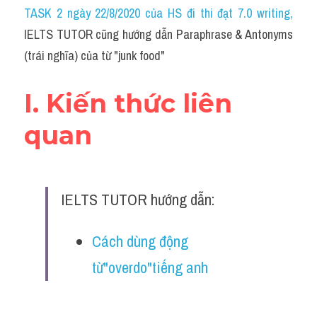
Idiom
TASK 2 ngày 22/8/2020 của HS đi thi đạt 7.0 writing
,
IELTS TUTOR cũng hướng dẫn Paraphrase & Antonyms 
Grammar
(trái nghĩa) của từ "junk food"
Collocation
I. Kiến thức liên 
Word form
quan
Cách dùng từ
Phân biệt từ
IELTS TUTOR hướng dẫn:
Đề thi thật Task 2
Speaking
Cách dùng động 
từ"overdo"tiếng anh
Writing
Reading