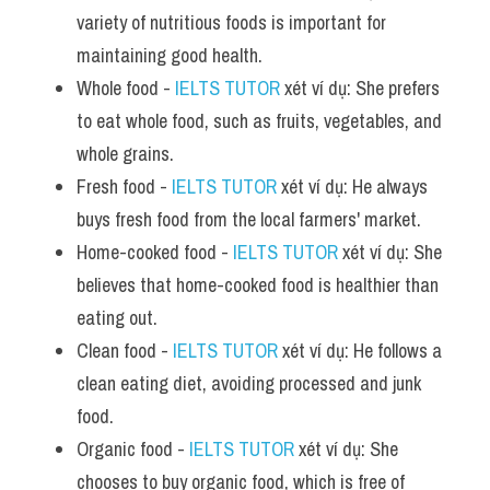
variety of nutritious foods is important for 
maintaining good health.
Whole food - 
IELTS TUTOR
 xét ví dụ: She prefers 
to eat whole food, such as fruits, vegetables, and 
whole grains.
Fresh food - 
IELTS TUTOR
 xét ví dụ: He always 
buys fresh food from the local farmers' market.
Home-cooked food - 
IELTS TUTOR
 xét ví dụ: She 
believes that home-cooked food is healthier than 
eating out.
Clean food - 
IELTS TUTOR
 xét ví dụ: He follows a 
clean eating diet, avoiding processed and junk 
food.
Organic food - 
IELTS TUTOR
 xét ví dụ: She 
chooses to buy organic food, which is free of 