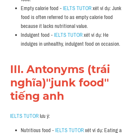
Empty calorie food - 
IELTS TUTOR
 xét ví dụ: Junk 
food is often referred to as empty calorie food 
because it lacks nutritional value.
Indulgent food - 
IELTS TUTOR
 xét ví dụ: He 
indulges in unhealthy, indulgent food on occasion.
III. Antonyms (trái 
nghĩa)"junk food" 
tiếng anh
IELTS TUTOR
 lưu ý:​
Nutritious food - 
IELTS TUTOR
 xét ví dụ: Eating a 