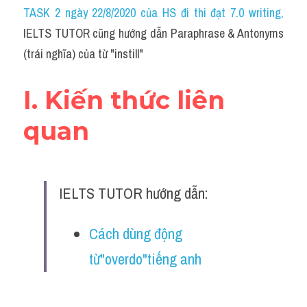
Idiom
TASK 2 ngày 22/8/2020 của HS đi thi đạt 7.0 writing
,
IELTS TUTOR cũng hướng dẫn Paraphrase & Antonyms 
Grammar
(trái nghĩa) của từ "instill"
Collocation
I. Kiến thức liên 
Word form
quan
Cách dùng từ
Phân biệt từ
IELTS TUTOR hướng dẫn:
Đề thi thật Task 2
Speaking
Cách dùng động 
từ"overdo"tiếng anh
Writing
Reading