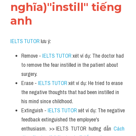
nghĩa)"instill" tiếng 
anh
IELTS TUTOR
 lưu ý:​
Remove - 
IELTS TUTOR
 xét ví dụ: The doctor had 
to remove the fear instilled in the patient about 
surgery.
Erase - 
IELTS TUTOR
 xét ví dụ: He tried to erase 
the negative thoughts that had been instilled in 
his mind since childhood.
Extinguish - 
IELTS TUTOR
 xét ví dụ: The negative 
feedback extinguished the employee's 
enthusiasm.  >> IELTS  TUTOR  hướng  dẫn  
Cách 