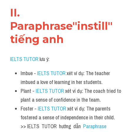
Vocabulary
II. 
Paraphrase"instill" 
tiếng anh
IELTS TUTOR
 lưu ý:​
Imbue - 
IELTS TUTOR
 xét ví dụ: The teacher 
imbued a love of learning in her students.
Plant - 
IELTS TUTOR
 xét ví dụ: The coach tried to 
plant a sense of confidence in the team.
Foster - 
IELTS TUTOR
 xét ví dụ: The parents 
fostered a sense of independence in their child.  
>> IELTS  TUTOR  hướng  dẫn  
Paraphrase 