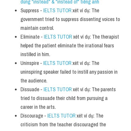
dùng "instead" & "instead of" tiếng anh
Suppress - 
IELTS TUTOR
 xét ví dụ: The 
government tried to suppress dissenting voices to 
maintain control.
Eliminate - 
IELTS TUTOR
 xét ví dụ: The therapist 
helped the patient eliminate the irrational fears 
instilled in him.
Uninspire - 
IELTS TUTOR
 xét ví dụ: The 
uninspiring speaker failed to instill any passion in 
the audience.
Dissuade - 
IELTS TUTOR
 xét ví dụ: The parents 
tried to dissuade their child from pursuing a 
career in the arts.
Discourage - 
IELTS TUTOR
 xét ví dụ: The 
criticism from the teacher discouraged the 