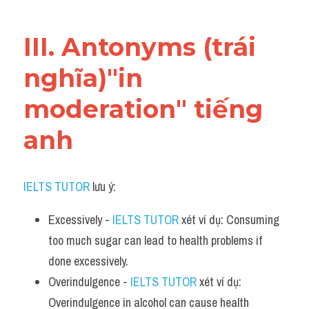
III. Antonyms (trái 
nghĩa)"in 
moderation" tiếng 
anh
IELTS TUTOR
 lưu ý:​
Excessively - 
IELTS TUTOR
 xét ví dụ: Consuming 
too much sugar can lead to health problems if 
done excessively.
Overindulgence - 
IELTS TUTOR
 xét ví dụ: 
Overindulgence in alcohol can cause health 