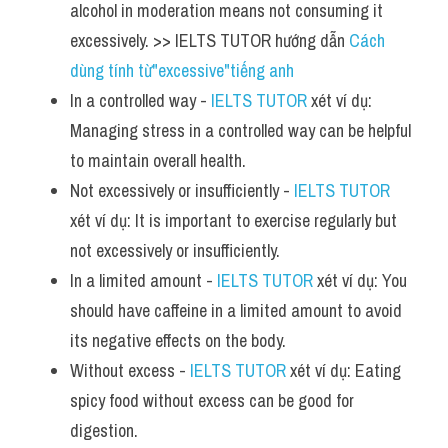
alcohol in moderation means not consuming it 
excessively. >> IELTS TUTOR hướng dẫn 
Cách 
dùng tính từ"excessive"tiếng anh
In a controlled way - 
IELTS TUTOR
 xét ví dụ: 
Managing stress in a controlled way can be helpful 
to maintain overall health.
Not excessively or insufficiently - 
IELTS TUTOR
xét ví dụ: It is important to exercise regularly but 
not excessively or insufficiently.
In a limited amount - 
IELTS TUTOR
 xét ví dụ: You 
should have caffeine in a limited amount to avoid 
its negative effects on the body.
Without excess - 
IELTS TUTOR
 xét ví dụ: Eating 
spicy food without excess can be good for 
digestion.