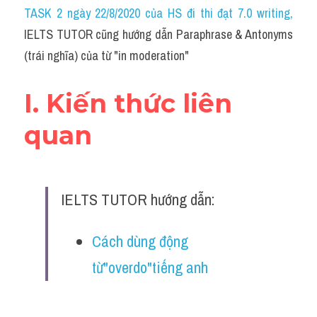
Idiom
TASK 2 ngày 22/8/2020 của HS đi thi đạt 7.0 writing
,
IELTS TUTOR cũng hướng dẫn Paraphrase & Antonyms 
Grammar
(trái nghĩa) của từ "in moderation"
Collocation
I. Kiến thức liên 
Word form
quan
Cách dùng từ
Phân biệt từ
IELTS TUTOR hướng dẫn:
Đề thi thật Task 2
Speaking
Cách dùng động 
từ"overdo"tiếng anh
Writing
Reading