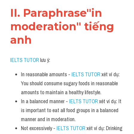
Vocabulary
II. Paraphrase"in 
moderation" tiếng 
anh
IELTS TUTOR
 lưu ý:​
In reasonable amounts - 
IELTS TUTOR
 xét ví dụ: 
You should consume sugary foods in reasonable 
amounts to maintain a healthy lifestyle.
In a balanced manner - 
IELTS TUTOR
 xét ví dụ: It 
is important to eat all food groups in a balanced 
manner and in moderation.
Not excessively - 
IELTS TUTOR
 xét ví dụ: Drinking 