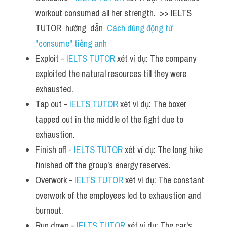
workout consumed all her strength.  >> IELTS  
TUTOR  hướng  dẫn  
Cách dùng động từ 
"consume" tiếng anh
Exploit - 
IELTS TUTOR
 xét ví dụ: The company 
exploited the natural resources till they were 
exhausted.
Tap out - 
IELTS TUTOR
 xét ví dụ: The boxer 
tapped out in the middle of the fight due to 
exhaustion.
Finish off - 
IELTS TUTOR
 xét ví dụ: The long hike 
finished off the group's energy reserves.
Overwork - 
IELTS TUTOR
 xét ví dụ: The constant 
overwork of the employees led to exhaustion and 
burnout.
Run down - 
IELTS TUTOR
 xét ví dụ: The car's 