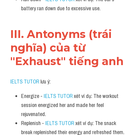
battery ran down due to excessive use.
III. Antonyms (trái 
nghĩa) của từ 
"Exhaust" tiếng anh
IELTS TUTOR
 lưu ý:​
Energize - 
IELTS TUTOR
 xét ví dụ: The workout 
session energized her and made her feel 
rejuvenated.
Replenish - 
IELTS TUTOR
 xét ví dụ: The snack 
break replenished their energy and refreshed them.