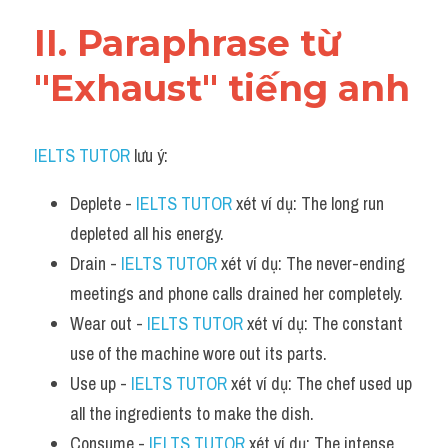
Vocabulary
II. Paraphrase từ 
"Exhaust" tiếng anh
IELTS TUTOR
 lưu ý:​
Deplete - 
IELTS TUTOR
 xét ví dụ: The long run 
depleted all his energy.
Drain - 
IELTS TUTOR
 xét ví dụ: The never-ending 
meetings and phone calls drained her completely.
Wear out - 
IELTS TUTOR
 xét ví dụ: The constant 
use of the machine wore out its parts.
Use up - 
IELTS TUTOR
 xét ví dụ: The chef used up 
all the ingredients to make the dish.
Consume - 
IELTS TUTOR
 xét ví dụ: The intense 