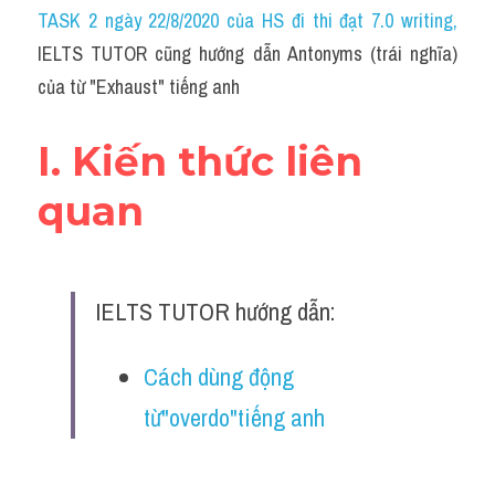
Idiom
TASK 2 ngày 22/8/2020 của HS đi thi đạt 7.0 writing
,
IELTS TUTOR cũng hướng dẫn Antonyms (trái nghĩa) 
Grammar
của từ "Exhaust" tiếng anh
Collocation
I. Kiến thức liên 
Word form
quan
Cách dùng từ
Phân biệt từ
IELTS TUTOR hướng dẫn:
Đề thi thật Task 2
Speaking
Cách dùng động 
từ"overdo"tiếng anh
Writing
Reading