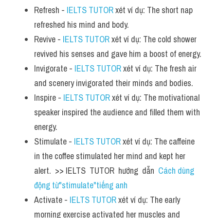
Refresh - 
IELTS TUTOR
 xét ví dụ: The short nap 
refreshed his mind and body.
Revive - 
IELTS TUTOR
 xét ví dụ: The cold shower 
revived his senses and gave him a boost of energy.
Invigorate - 
IELTS TUTOR
 xét ví dụ: The fresh air 
and scenery invigorated their minds and bodies.
Inspire - 
IELTS TUTOR
 xét ví dụ: The motivational 
speaker inspired the audience and filled them with 
energy.
Stimulate - 
IELTS TUTOR
 xét ví dụ: The caffeine 
in the coffee stimulated her mind and kept her 
alert.  >> IELTS  TUTOR  hướng  dẫn  
Cách dùng 
động từ"stimulate"tiếng anh
Activate - 
IELTS TUTOR
 xét ví dụ: The early 
morning exercise activated her muscles and 