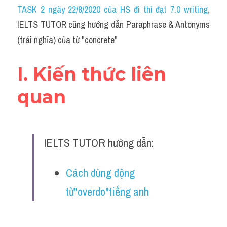
Idiom
TASK 2 ngày 22/8/2020 của HS đi thi đạt 7.0 writing
,
IELTS TUTOR cũng hướng dẫn Paraphrase & Antonyms 
Grammar
(trái nghĩa) của từ "concrete"
Collocation
I. Kiến thức liên 
Word form
quan
Cách dùng từ
Phân biệt từ
IELTS TUTOR hướng dẫn:
Đề thi thật Task 2
Speaking
Cách dùng động 
từ"overdo"tiếng anh
Writing
Reading