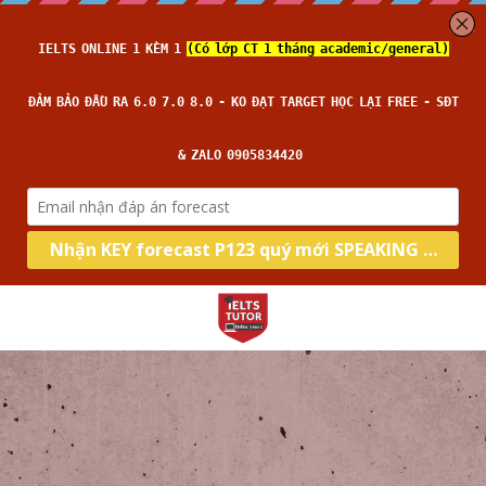
Home
About us
Type
IELTS TUTOR Hall of Fame
Chính sách IELTS TUTOR
Skill
IELTS Academic
Học thử
Đảm bảo đầu ra
IELTS General
Target
Writing
Liên lạc
14 ngày hoàn tiền
Speaking
Thời gian thi
Band 6.0
Kèm riêng không video thu sẵn
Reading
Band 7.0
IELTS THCS -THPT
Listening
Band 8.0
Blog
All Categories
Search