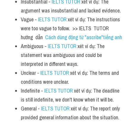
Insubstantial - 
IELTS TUTOR
 xét ví dụ: The 
argument was insubstantial and lacked evidence.
Vague - 
IELTS TUTOR
 xét ví dụ: The instructions 
were too vague to follow.  >> IELTS  TUTOR  
hướng  dẫn  
Cách dùng động từ "ascribe"tiếng anh
Ambiguous - 
IELTS TUTOR
 xét ví dụ: The 
statement was ambiguous and could be 
interpreted in different ways.
Unclear - 
IELTS TUTOR
 xét ví dụ: The terms and 
conditions were unclear.
Indefinite - 
IELTS TUTOR
 xét ví dụ: The deadline 
is still indefinite, we don't know when it will be.
General - 
IELTS TUTOR
 xét ví dụ: The report only 
provided general information about the situation.