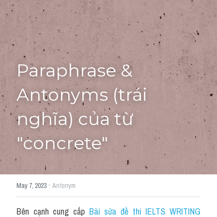
Giải đề thi từng câu
Lời khuyên
HỌC THỬ
Giải đề thi
Paraphrase & 
Academic words
Antonyms (trái 
Phrase
nghĩa) của từ 
Phrasal Verb
"concrete"
Idioms đồng nghĩa
Idioms trái nghĩa
·
May 7, 2023
Antonym
Antonym
Bên cạnh cung cấp 
Bài sửa đề thi IELTS WRITING 