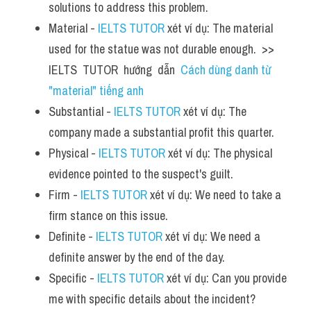
solutions to address this problem.
Material - 
IELTS TUTOR
 xét ví dụ: The material 
used for the statue was not durable enough.  >> 
IELTS  TUTOR  hướng  dẫn  
Cách dùng danh từ 
"material" tiếng anh
Substantial - 
IELTS TUTOR
 xét ví dụ: The 
company made a substantial profit this quarter.
Physical - 
IELTS TUTOR
 xét ví dụ: The physical 
evidence pointed to the suspect's guilt.
Firm - 
IELTS TUTOR
 xét ví dụ: We need to take a 
firm stance on this issue.
Definite - 
IELTS TUTOR
 xét ví dụ: We need a 
definite answer by the end of the day.
Specific - 
IELTS TUTOR
 xét ví dụ: Can you provide 
me with specific details about the incident?