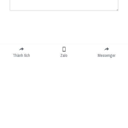
Submit
Cancel
Thành tích
Zalo
Messenger
Cookie Use
We use cookies to improve browsing experience, security, and data collection. By
accepting, you agree to the use of cookies for advertising and analytics. You can change