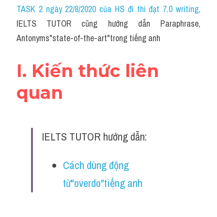
Idiom
TASK 2 ngày 22/8/2020 của HS đi thi đạt 7.0 writing
,
IELTS TUTOR cũng hướng dẫn Paraphrase, 
Grammar
Antonyms"state-of-the-art"trong tiếng anh
Collocation
I. Kiến thức liên 
Word form
quan
Cách dùng từ
Phân biệt từ
IELTS TUTOR hướng dẫn:
Đề thi thật Task 2
Speaking
Cách dùng động 
từ"overdo"tiếng anh
Writing
Reading