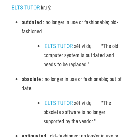
IELTS TUTOR
 lưu ý:
outdated
 : no longer in use or fashionable; old-
fashioned.
IELTS TUTOR
 xét ví dụ:       "The old 
computer system is outdated and 
needs to be replaced."
obsolete
 : no longer in use or fashionable; out of 
date.
IELTS TUTOR
 xét ví dụ:       "The 
obsolete software is no longer 
supported by the vendor."
antiquated
 : old-fashioned; no longer in use or 