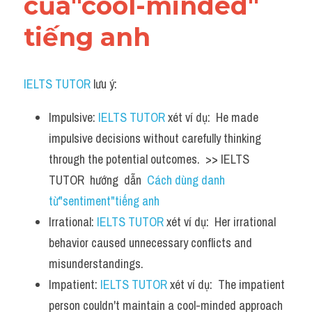
của"cool-minded" 
tiếng anh
IELTS TUTOR
 lưu ý:
Impulsive: 
IELTS TUTOR
 xét ví dụ:  He made 
impulsive decisions without carefully thinking 
through the potential outcomes.  >> IELTS  
TUTOR  hướng  dẫn  
Cách dùng danh 
từ"sentiment"tiếng anh
Irrational: 
IELTS TUTOR
 xét ví dụ:  Her irrational 
behavior caused unnecessary conflicts and 
misunderstandings.
Impatient: 
IELTS TUTOR
 xét ví dụ:  The impatient 
person couldn't maintain a cool-minded approach 