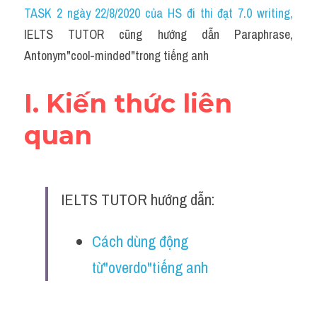
Idiom
TASK 2 ngày 22/8/2020 của HS đi thi đạt 7.0 writing
,
IELTS TUTOR cũng hướng dẫn Paraphrase, 
Grammar
Antonym"cool-minded"trong tiếng anh
Collocation
I. Kiến thức liên 
Word form
quan
Cách dùng từ
Phân biệt từ
IELTS TUTOR hướng dẫn:
Đề thi thật Task 2
Speaking
Cách dùng động 
từ"overdo"tiếng anh
Writing
Reading