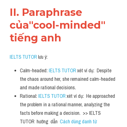
Vocabulary
II. Paraphrase 
của"cool-minded" 
tiếng anh
IELTS TUTOR
 lưu ý:
Calm-headed: 
IELTS TUTOR
 xét ví dụ:  Despite 
the chaos around her, she remained calm-headed 
and made rational decisions.
Rational: 
IELTS TUTOR
 xét ví dụ:  He approached 
the problem in a rational manner, analyzing the 
facts before making a decision.  >> IELTS  
TUTOR  hướng  dẫn  
Cách dùng danh từ 