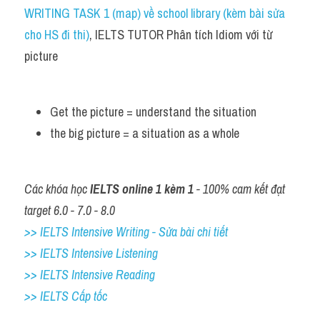
Idiom
WRITING TASK 1 (map) về school library (kèm bài sửa 
cho HS đi thi)
, IELTS TUTOR Phân tích Idiom với từ 
Grammar
picture
Collocation
Word form
Get the picture = understand the situation
the big picture = a situation as a whole 
Cách dùng từ
Phân biệt từ
Các khóa học 
IELTS online 1 kèm 1
 - 100% cam kết đạt 
Đề thi thật Task 2
target 6.0 - 7.0 - 8.0
>> IELTS Intensive Writing - Sửa bài chi tiết
Speaking
>> IELTS Intensive Listening
Writing
>> IELTS Intensive Reading
>> IELTS Cấp tốc
Reading