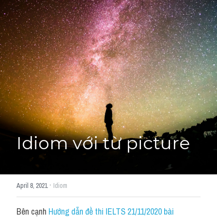
Giải đề thi từng câu
Lời khuyên
HỌC THỬ
Giải đề thi
Academic words
Phrase
Phrasal Verb
Idiom với từ picture
Idioms đồng nghĩa
Idioms trái nghĩa
·
April 8, 2021
Idiom
Antonym
Bên cạnh 
Hướng dẫn đề thi IELTS 21/11/2020 bài 