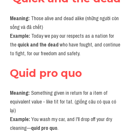
Meaning: 
Those alive and dead alike (những người còn 
sống và đã chết)
Example: 
Today we pay our respects as a nation for 
the 
quick and the dead
 who have fought, and continue 
to fight, for our freedom and safety.
Quid pro quo
Meaning: 
Something given in return for a item of 
equivalent value - like tit for tat. (giống câu có qua có 
lại)
Example: 
You wash my car, and I'll drop off your dry 
cleaning—
quid pro quo
.