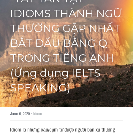
IDIOMS THÀNH NGỮ 
Giải đề thi từng câu
THƯỜNG GẶP NHẤT 
Lời khuyên
HỌC THỬ
Giải đề thi
BẮT ĐẦU BẰNG Q 
Academic words
TRONG TIẾNG ANH
Phrase
(Ứng dụng IELTS 
Phrasal Verb
SPEAKING)
Idioms đồng nghĩa
Idioms trái nghĩa
·
June 6, 2020
Idiom
Antonym
Idiom là những câu/cụm từ được người bản xứ thường 