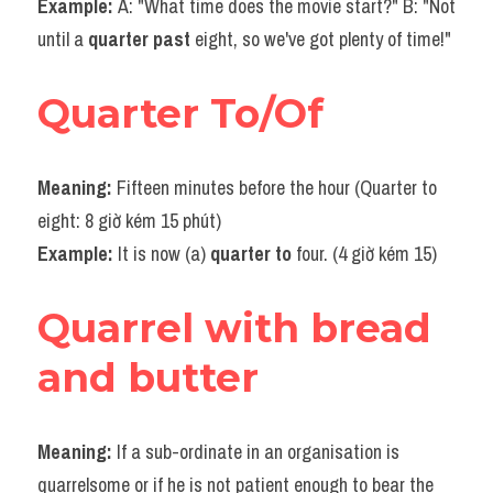
Example: 
A: "What time does the movie start?" B: "Not 
Vocabulary
until a 
quarter past 
eight, so we've got plenty of time!"
Quarter To/Of
Meaning: 
Fifteen minutes before the hour (Quarter to 
eight: 8 giờ kém 15 phút)
Example: 
It is now (a) 
quarter to 
four. (4 giờ kém 15)
Quarrel with bread 
and butter
Meaning: 
If a sub-ordinate in an organisation is 
quarrelsome or if he is not patient enough to bear the 