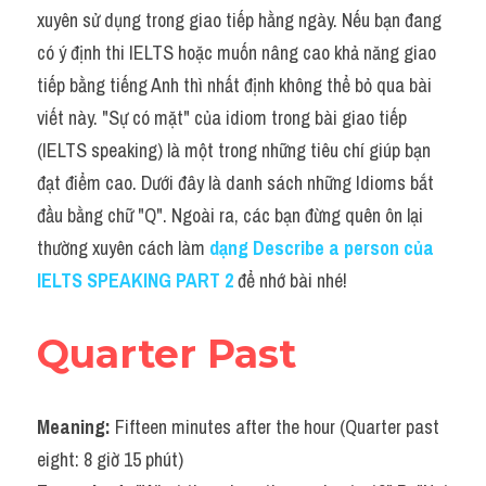
Idiom
xuyên sử dụng trong giao tiếp hằng ngày. Nếu bạn đang 
có ý định thi IELTS hoặc muốn nâng cao khả năng giao 
Grammar
tiếp bằng tiếng Anh thì nhất định không thể bỏ qua bài 
Collocation
viết này. "Sự có mặt" của idiom trong bài giao tiếp 
(IELTS speaking) là một trong những tiêu chí giúp bạn 
Word form
đạt điểm cao. Dưới đây là danh sách những Idioms bắt 
Cách dùng từ
đầu bằng chữ "Q". Ngoài ra, các bạn đừng quên ôn lại 
thường xuyên cách làm 
dạng Describe a person của 
Phân biệt từ
IELTS SPEAKING PART 2 
để nhớ bài nhé!
Đề thi thật Task 2
Quarter Past
Speaking
Writing
Meaning: 
Fifteen minutes after the hour (Quarter past 
Reading
eight: 8 giờ 15 phút)