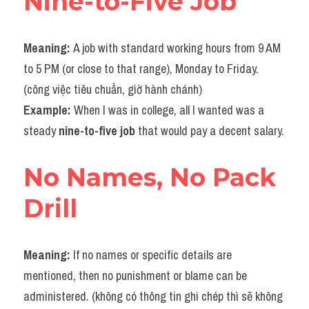
Nine-to-Five Job
Meaning: 
A job with standard working hours from 9 AM 
to 5 PM (or close to that range), Monday to Friday. 
(công việc tiêu chuẩn, giờ hành chánh)
Example: 
When I was in college, all I wanted was a 
steady
 nine-to-five job 
that would pay a decent salary.
No Names, No Pack 
Drill
Meaning: 
If no names or specific details are 
mentioned, then no punishment or blame can be 
administered. (không có thông tin ghi chép thì sẽ không 