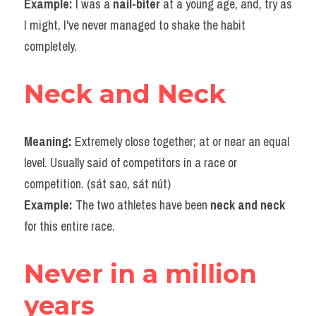
Example: 
I was a 
nail-biter
 at a young age, and, try as 
Vocabulary
I might, I've never managed to shake the habit 
completely.
Neck and Neck
Meaning: 
Extremely close together; at or near an equal 
level. Usually said of competitors in a race or 
competition. (sát sao, sát nút)
Example: 
The two athletes have been 
neck and neck
for this entire race.
Never in a million 
years