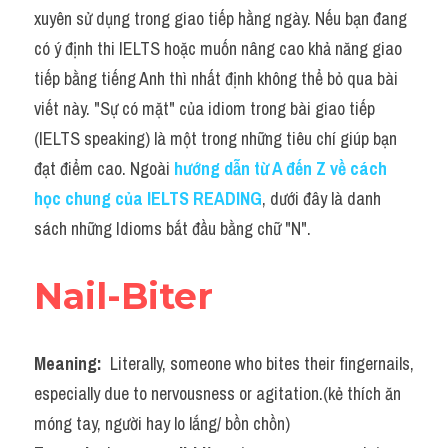
Idiom
xuyên sử dụng trong giao tiếp hằng ngày. Nếu bạn đang 
có ý định thi IELTS hoặc muốn nâng cao khả năng giao 
Grammar
tiếp bằng tiếng Anh thì nhất định không thể bỏ qua bài 
Collocation
viết này. "Sự có mặt" của idiom trong bài giao tiếp 
(IELTS speaking) là một trong những tiêu chí giúp bạn 
Word form
đạt điểm cao. Ngoài 
hướng dẫn từ A đến Z về cách 
Cách dùng từ
học chung của IELTS READING
, dưới đây là danh 
sách những Idioms bắt đầu bằng chữ "N".
Phân biệt từ
Đề thi thật Task 2
Nail-Biter
Speaking
Meaning: 
 Literally, someone who bites their fingernails, 
Writing
especially due to nervousness or agitation.(kẻ thích ăn 
Reading
móng tay, người hay lo lắng/ bồn chồn)