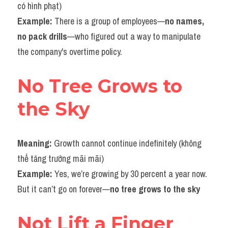
có hình phạt)
Example: 
There is a group of employees—
no names, 
no pack drills
—who figured out a way to manipulate 
the company's overtime policy.
No Tree Grows to 
the Sky
Meaning: 
Growth cannot continue indefinitely (không 
thể tăng trưởng mãi mãi)
Example: 
Yes, we’re growing by 30 percent a year now. 
But it can’t go on forever—
no tree grows to the sky
Not Lift a Finger