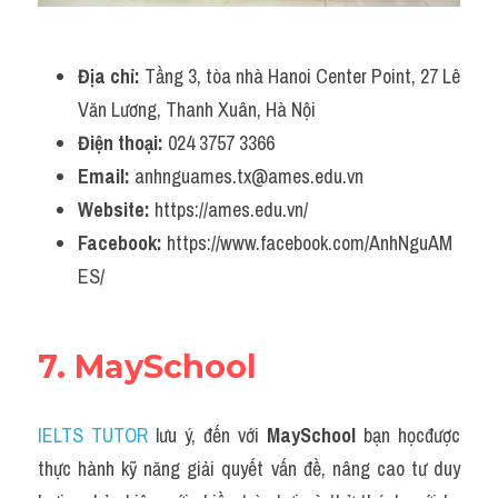
Địa chỉ: 
Tầng 3, tòa nhà Hanoi Center Point, 27 Lê 
Văn Lương, Thanh Xuân, Hà Nội
Điện thoại:
024 3757 3366
Email:
 anhnguames.tx@ames.edu.vn
Website
:
 https://ames.edu.vn/
Facebook: 
https://www.facebook.com/AnhNguAM
ES/
7. MaySchool
IELTS TUTOR
 lưu ý, đến với 
MaySchool
 bạn họcđược 
thực hành kỹ năng giải quyết vấn đề, nâng cao tư duy 