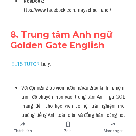
Facebook:
https://www.facebook.com/mayschoolhanoi/
8. Trung tâm Anh ngữ 
Golden Gate English
IELTS TUTOR
 lưu ý:
Với đội ngũ giáo viên nước ngoài giàu kinh nghiệm, 
trình độ chuyên môn cao, trung tâm Anh ngữ GGE 
mang đến cho học viên cơ hội trải nghiệm môi 
trường tiếng Anh toàn diện và đồng hành cùng học 
viên từ những bước đầu tiên để chinh phục khả năng 
Thành tích
Zalo
Messenger
Anh ngữ của mình.>> THAM KHẢO THÊM 
Phân 