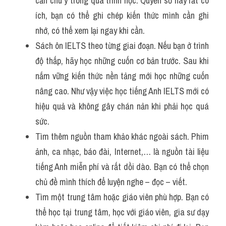
cần chú ý trong quá trình học. Quyển sổ này rất có 
ích, bạn có thể ghi chép kiến thức mình cần ghi 
nhớ, có thể xem lại ngay khi cần.
Sách ôn IELTS theo từng giai đoạn. Nếu bạn ở trình 
độ thấp, hãy học những cuốn cơ bản trước. Sau khi 
nắm vững kiến thức nền tảng mới học những cuốn 
nâng cao. Như vậy việc học tiếng Anh IELTS mới có 
hiệu quả và không gây chán nản khi phải học quá 
sức.
Tìm thêm nguồn tham khảo khác ngoài sách. Phim 
ảnh, ca nhạc, báo đài, Internet,… là nguồn tài liệu 
tiếng Anh miễn phí và rất dồi dào. Bạn có thể chọn 
chủ đề mình thích để luyện nghe – đọc – viết.
Tìm một trung tâm hoặc giáo viên phù hợp. Bạn có 
thể học tại trung tâm, học với giáo viên, gia sư dạy 