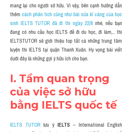
Idiom
mang lại cho người sở hữu. Vì vậy, bên cạnh hướng dẫn 
thêm 
cách phân tích cũng như bài sửa kĩ càng của học 
Grammar
sinh IELTS TUTOR đã đi thi ngày 22/8
 nhé, nếu bạn 
Collocation
đang có nhu cầu học IELTS để đi du học, đi làm,.. thì 
IELTSTUTOR sẽ giới thiệu top tất cả những trung tâm 
Word form
luyện thi IELTS tại quận Thanh Xuân. Hy vọng bài viết 
Cách dùng từ
dưới đây là những gợi ý hữu ích cho bạn.
Phân biệt từ
I. Tầm quan trọng 
Đề thi thật Task 2
của việc sở hữu 
Speaking
bằng IELTS quốc tế
Writing
Reading
IELTS TUTOR
 lưu ý 
IELTS
 – International English 