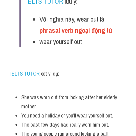
IELTS TUTOR
 lưu ý:
Với nghĩa này, wear out là 
phrasal verb ngoại động từ 
wear yourself out
IELTS TUTOR
 xét ví dụ:
She was worn out from looking after her elderly 
mother. 
You need a holiday or you’ll wear yourself out.
The past few days had really worn him out. 
The young people run around kicking a ball, 