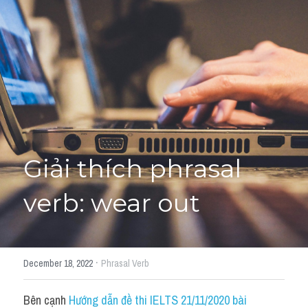
Giải đề thi từng câu
Lời khuyên
HỌC THỬ
Giải đề thi
Academic words
Phrase
Giải thích phrasal 
Phrasal Verb
verb: wear out
Idioms đồng nghĩa
Idioms trái nghĩa
·
December 18, 2022
Phrasal Verb
Antonym
Bên cạnh 
Hướng dẫn đề thi IELTS 21/11/2020 bài 