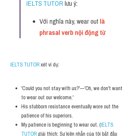
IELTS TUTOR
 lưu ý:
Với nghĩa này, wear out 
là 
phrasal verb nội động từ 
IELTS TUTOR
 xét ví dụ:
'Could you not stay with us?'—'Oh, we don't want 
to wear out our welcome.'
His stubborn resistance eventually wore out the 
patience of his superiors. 
My patience is beginning to wear out. (
IELTS 
TUTOR
 giải thích: Sự kiên nhẫn của tôi bắt đầu 