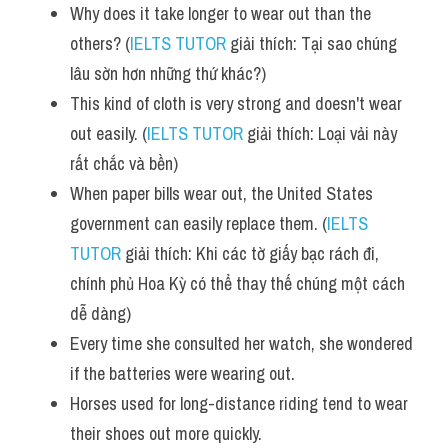
Why does it take longer to wear out than the 
others? (
IELTS TUTOR
 giải thích: Tại sao chúng 
lâu sờn hơn những thứ khác?)
This kind of cloth is very strong and doesn't wear 
out easily. (
IELTS TUTOR
 giải thích: Loại vải này 
rất chắc và bền)
When paper bills wear out, the United States 
government can easily replace them. (
IELTS 
TUTOR
 giải thích: Khi các tờ giấy bạc rách đi, 
chính phủ Hoa Kỳ có thể thay thế chúng một cách 
dễ dàng)
Every time she consulted her watch, she wondered 
if the batteries were wearing out. 
Horses used for long-distance riding tend to wear 
their shoes out more quickly.