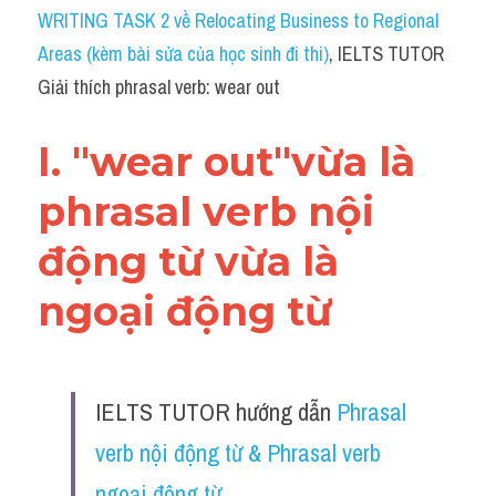
Idiom
WRITING TASK 2 về Relocating Business to Regional 
Areas (kèm bài sửa của học sinh đi thi)
, IELTS TUTOR 
Grammar
Giải thích phrasal verb: wear out
Collocation
I. "wear out"vừa là 
Word form
phrasal verb nội 
Cách dùng từ
động từ vừa là 
Phân biệt từ
ngoại động từ 
Đề thi thật Task 2
Speaking
IELTS TUTOR hướng dẫn 
Phrasal 
Writing
verb nội động từ & Phrasal verb 
Reading
ngoại động từ