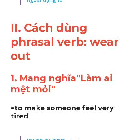
Vocabulary
II. Cách dùng 
phrasal verb: 
wear 
out 
1. Mang nghĩa"Làm ai 
mệt mỏi"
=to make someone feel very 
tired