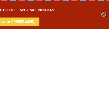
get
Thời gian thi
…
HỌC THỬ