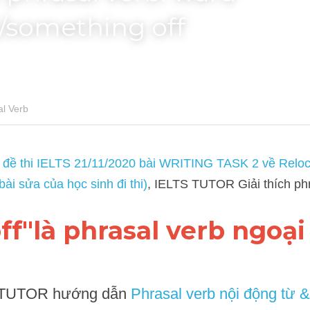
something off
b
i IELTS 21/11/2020 bài WRITING TASK 2 về Relocating Business to
IELTS TUTOR Giải thích phrasal verb: ward off
off"là phrasal verb ngoại
UTOR hướng dẫn 
Phrasal verb nội động từ & Phrasal v