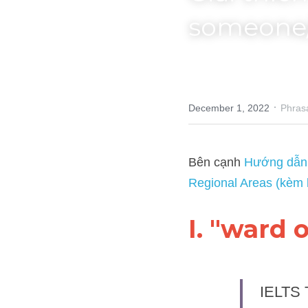
someone/
·
December 1, 2022
Phrasal Ver
Bên cạnh 
Hướng dẫn đề th
sửa của học sinh đi thi)
, 
I. "ward 
IELTS T