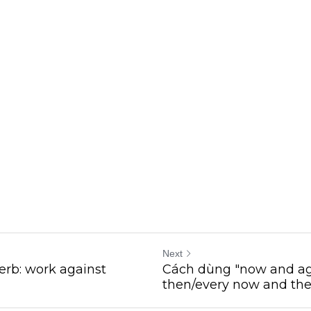
Next
verb: work against
Cách dùng "now and a
then/every now and then