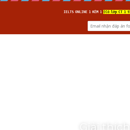
luyenthidaihoctienganhonline
.
(from 
IELTS TUTOR
)
Giải thích