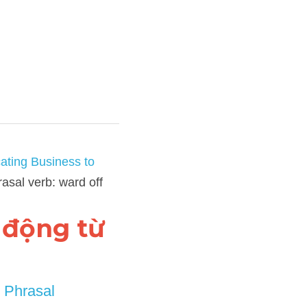
 Regional Areas (kèm bài 
 động từ 
erb ngoại 