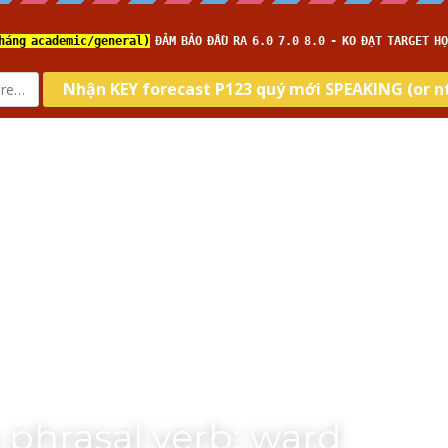
com
Home
About us
Type
Skill
Tar
 phrasal verb: ward 