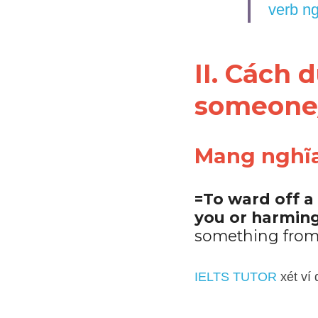
động từ
II. Cách 
someone/
Mang nghĩa
=To ward off a 
you or harming
something from
IELTS TUTOR
 xét ví dụ: