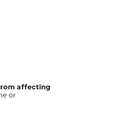
from affecting 
e or 