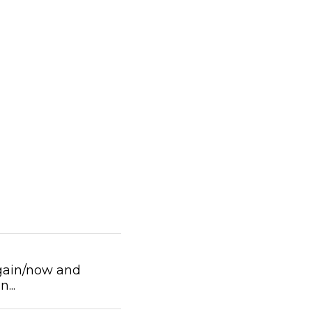
gain/now and
...