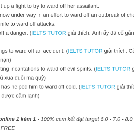
 fight to try to ward off her assailant. 
 under way in an effort to ward off an outbreak of cholera.
e to ward off attacks.
a danger. (
IELTS TUTOR
 giải thích: Anh ấy đã cố gắng để tránh sự
to ward off an accident. (
IELTS TUTOR
 giải thích: Cô ấy đã làm 
 incantations to ward off evil spirits. (
IELTS TUTOR
 giải thích: 
)
as helped him to ward off cold. (
IELTS TUTOR
 giải thích: Dầu gan c
e 1 kèm 1
 - 100% cam kết đạt target 6.0 - 7.0 - 8.0 - Đảm bảo đầu ra - 
- Sửa bài chi tiết