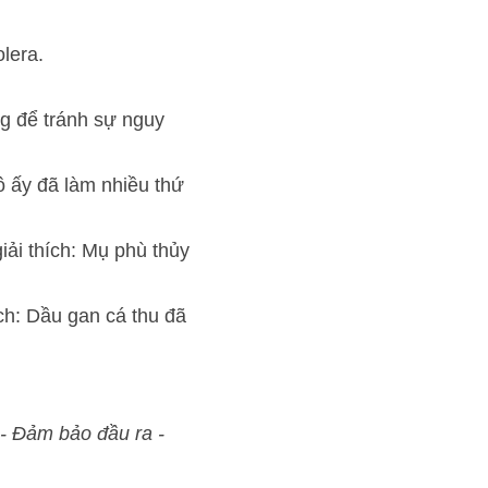
 nguy hiểm)
nhiều thứ để phòng một tai 
Mụ phù thủy đang đọc thần 
á thu đã giúp anh ấy ngăn 
Thi không đạt, học lại 