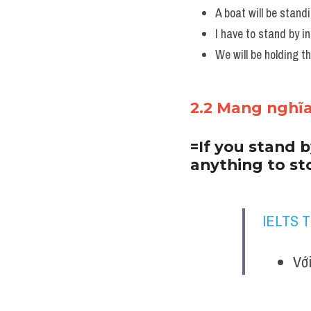
A boat will be stand
I have to stand by in
We will be holding t
2.2 Mang nghĩ
=If you stand 
anything to sto
IELTS 
Với