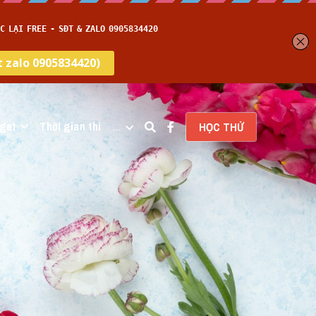
get
Thời gian thi
…
HỌC THỬ