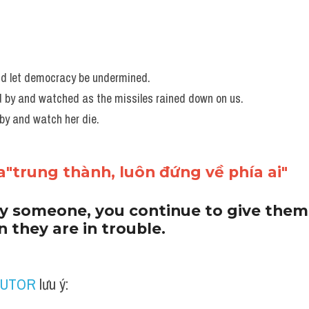
and let democracy be undermined.  
od by and watched as the missiles rained down on us.
by and watch her die.
a"trung thành, luôn đứng về phía ai"
by someone, you continue to give them 
 they are in trouble.
TUTOR
 lưu ý: