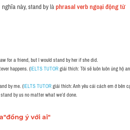
 nghĩa này, stand by
 là 
phrasal verb ngoại động từ
law for a friend, but I would stand by her if she did.
tever happens. (
IELTS TUTOR
 giải thích: Tôi sẽ luôn luôn ủng hộ an
tand by me. (
IELTS TUTOR
 giải thích: Anh yêu cái cách em ở bên c
stand by us no matter what we’d done.
"đồng ý với ai"