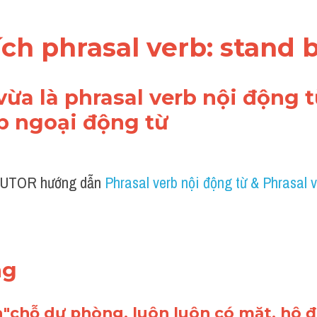
thích phrasal verb: stand 
vừa là phrasal verb nội động từ
b ngoại động từ 
UTOR hướng dẫn 
Phrasal verb nội động từ & Phrasal v
ng
a"chỗ dự phòng, luôn luôn có mặt, hô đ