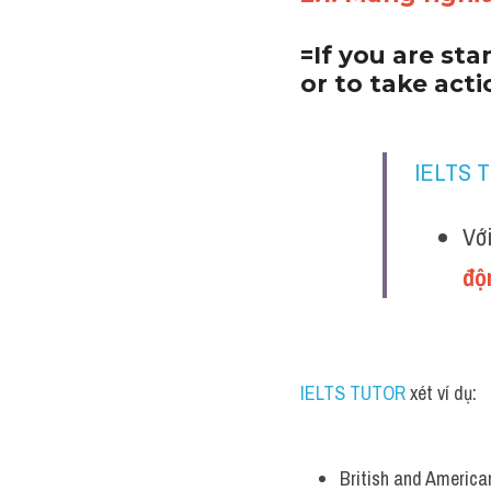
=If you are sta
or to take acti
IELTS 
Với
độ
IELTS TUTOR
 xét ví dụ:
British and American