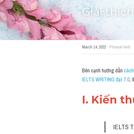
Giải thíc
·
March 14, 2022
Phrasal Verb
Bên cạnh hướng dẫn 
cách
IELTS WRITING đạt 7.0
, 
I. Kiến t
IELTS T