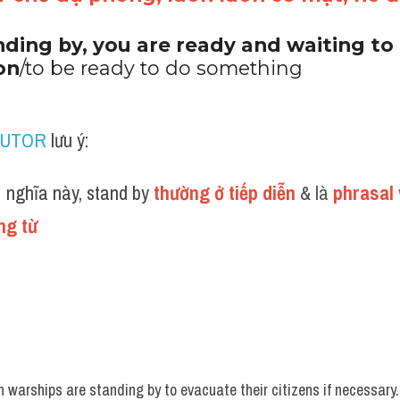
nding by, you are ready and waiting to 
on
/to be ready to do something
TUTOR
 lưu ý:
 nghĩa này, stand by 
thường ở tiếp diễn 
& là 
phrasal 
ng từ 
 warships are standing by to evacuate their citizens if necessary.