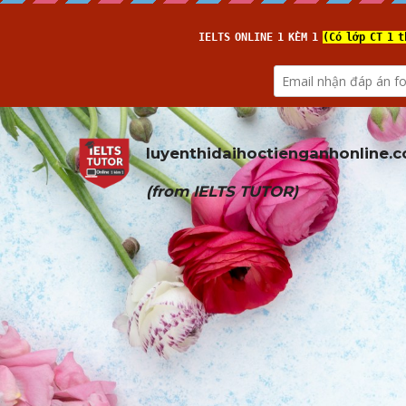
luyenthidaihoctienganhonline
.
(from 
IELTS TUTOR
)