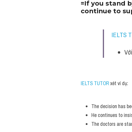
=If you stand b
continue to sup
IELTS 
Với
IELTS TUTOR
 xét ví dụ:
The decision has bee
He continues to insi
The doctors are stan