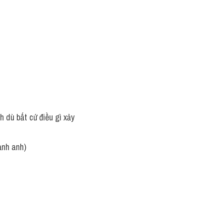
h dù bất cứ điều gì xảy 
ạnh anh)