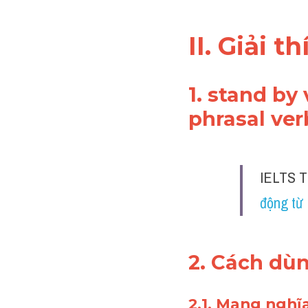
II. Giải 
1. 
stand by
 
phrasal ver
IELTS T
động từ
2. Cách dù
2.1. Mang nghĩ