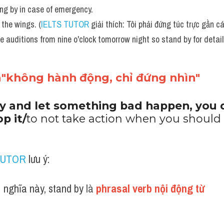
ing by in case of emergency.
 the wings. (
IELTS TUTOR
 giải thích: Tôi phải đứng túc trực gần c
he auditions from nine o'clock tomorrow night so stand by for detail
a"không hành động, chỉ đứng nhìn"
by and let something bad happen, you d
p it/
to not take action when you should
TUTOR
 lưu ý:
 nghĩa này, stand by
 là 
phrasal verb nội động từ