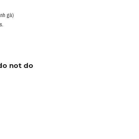
ánh gà)
s.
o not do 