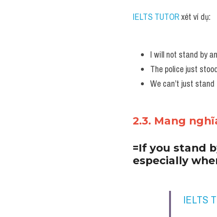
IELTS TUTOR
 xét ví dụ:
I will not stand by 
The police just sto
We can’t just stand 
2.3. Mang nghĩ
=If you stand 
especially when
IELTS 