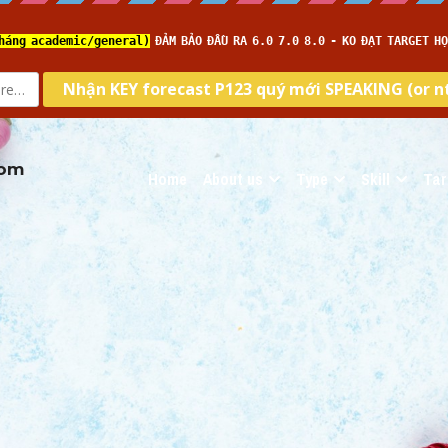
com
Home
About us
Type
Skill
Tar