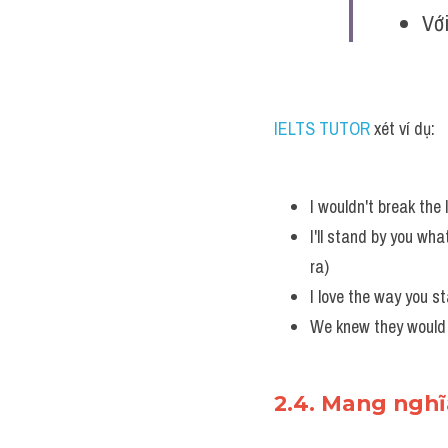
Với
IELTS TUTOR
 xét ví dụ:
I wouldn't break the 
I'll stand by you wha
ra) 
I love the way you s
We knew they would 
2.4. Mang nghĩa