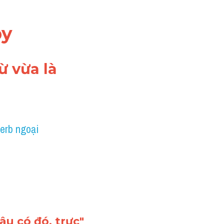
by
 vừa là 
erb ngoại 
âu có đó, trực"