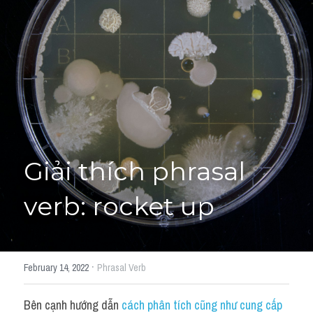
Giải đề thi từng câu
Lời khuyên
HỌC THỬ
Giải đề thi
Academic words
Phrase
Giải thích phrasal 
Phrasal Verb
verb: rocket up
Idioms đồng nghĩa
Idioms trái nghĩa
·
February 14, 2022
Phrasal Verb
Antonym
Bên cạnh hướng dẫn 
cách phân tích cũng như cung cấp 