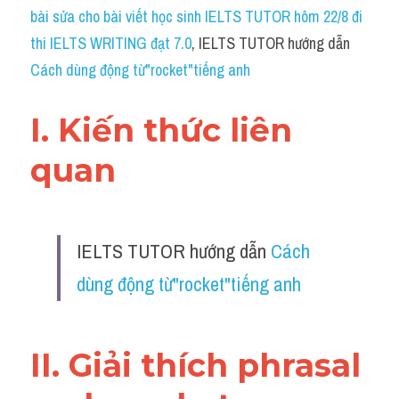
Idiom
bài sửa cho bài viết học sinh IELTS TUTOR hôm 22/8 đi 
thi IELTS WRITING đạt 7.0
, IELTS TUTOR hướng dẫn 
Grammar
Cách dùng động từ"rocket"tiếng anh
Collocation
I. Kiến thức liên 
Word form
quan 
Cách dùng từ
Phân biệt từ
IELTS TUTOR hướng dẫn 
Cách 
Đề thi thật Task 2
dùng động từ"rocket"tiếng anh
Speaking
Writing
II. Giải thích phrasal 
Reading