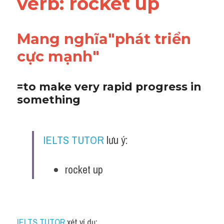
verb: rocket up
Vocabulary
Mang nghĩa"phát triển 
cực mạnh"
=to make very rapid progress in 
something
IELTS TUTOR
 lưu ý:
rocket up
IELTS TUTOR
 xét ví dụ: