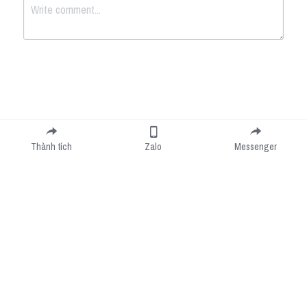
Submit
Cancel
Thành tích
Zalo
Messenger
Cookie Use
We use cookies to improve browsing experience, security, and data collection. By