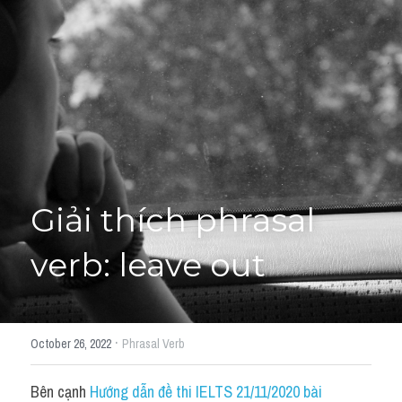
Giải đề thi từng câu
Lời khuyên
HỌC THỬ
Giải đề thi
Academic words
Phrase
Giải thích phrasal 
Phrasal Verb
verb: leave out
Idioms đồng nghĩa
Idioms trái nghĩa
·
October 26, 2022
Phrasal Verb
Antonym
Bên cạnh 
Hướng dẫn đề thi IELTS 21/11/2020 bài 