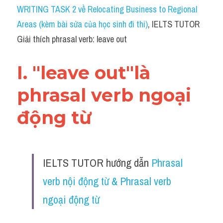
Idiom
WRITING TASK 2 về Relocating Business to Regional 
Areas (kèm bài sửa của học sinh đi thi)
, IELTS TUTOR 
Grammar
Giải thích phrasal verb: leave out
Collocation
I. "leave out"là 
Word form
phrasal verb ngoại 
Cách dùng từ
động từ 
Phân biệt từ
Đề thi thật Task 2
IELTS TUTOR hướng dẫn 
Phrasal 
Speaking
verb nội động từ & Phrasal verb 
Writing
ngoại động từ
Reading