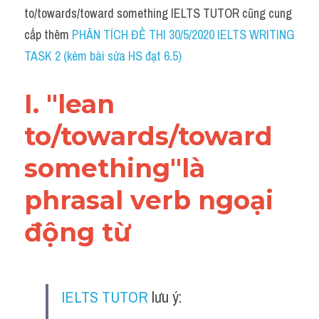
Idiom
to/towards/toward something IELTS TUTOR cũng cung 
cấp thêm 
PHÂN TÍCH ĐỀ THI 30/5/2020 IELTS WRITING 
Grammar
TASK 2 (kèm bài sửa HS đạt 6.5)
Collocation
I. "lean 
Word form
to/towards/toward 
Cách dùng từ
something"là 
Phân biệt từ
phrasal verb ngoại 
Đề thi thật Task 2
động từ 
Speaking
Writing
IELTS TUTOR
 lưu ý:
Reading