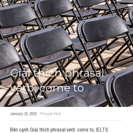
Giải đề thi từng câu
Lời khuyên
HỌC THỬ
Giải đề thi
Academic words
Phrase
Giải thích phrasal 
Phrasal Verb
verb: come to
Idioms đồng nghĩa
Idioms trái nghĩa
·
January 15, 2023
Phrasal Verb
Antonym
Bên cạnh Giải thích phrasal verb: come to, IELTS 