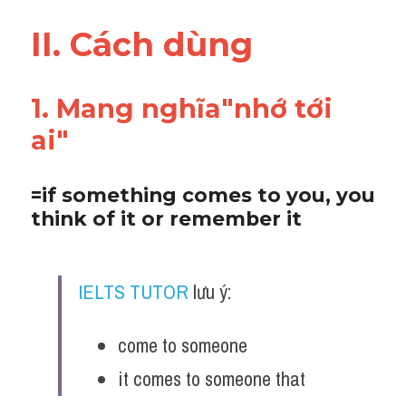
Vocabulary
II. Cách dùng 
1. Mang nghĩa"nhớ tới 
ai"
=if something comes to you, you 
think of it or remember it
IELTS TUTOR
 lưu ý:
come to someone 
it comes to someone that