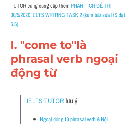
Idiom
TUTOR cũng cung cấp thêm 
PHÂN TÍCH ĐỀ THI 
30/5/2020 IELTS WRITING TASK 2 (kèm bài sửa HS đạt 
Grammar
6.5)
Collocation
I. "come to"là 
Word form
phrasal verb ngoại 
Cách dùng từ
động từ 
Phân biệt từ
Đề thi thật Task 2
IELTS TUTOR
 lưu ý:
Speaking
Writing
Ngoại động từ phrasal verb & Nội ...
Reading