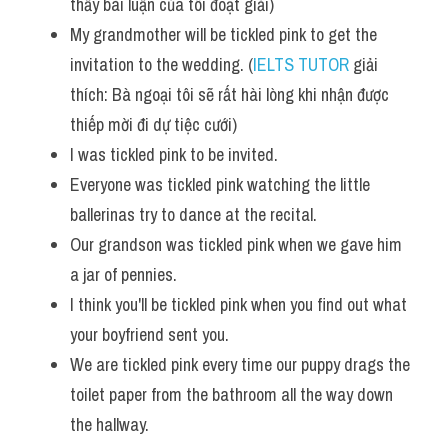
thấy bài luận của tôi đoạt giải)
Vocabulary
My grandmother will be tickled pink to get the 
invitation to the wedding. (
IELTS TUTOR
 giải 
thích: Bà ngoại tôi sẽ rất hài lòng khi nhận được 
thiếp mời đi dự tiệc cưới)
I was tickled pink to be invited.
Everyone was tickled pink watching the little 
ballerinas try to dance at the recital. 
Our grandson was tickled pink when we gave him 
a jar of pennies. 
I think you'll be tickled pink when you find out what 
your boyfriend sent you. 
We are tickled pink every time our puppy drags the 
toilet paper from the bathroom all the way down 
the hallway.