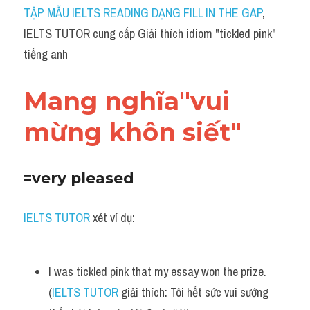
Idiom
TẬP MẪU IELTS READING DẠNG FILL IN THE GAP
, 
IELTS TUTOR cung cấp Giải thích idiom "tickled pink" 
Grammar
tiếng anh
Collocation
Mang nghĩa"vui 
Word form
mừng khôn siết"
Cách dùng từ
Phân biệt từ
=very pleased
Đề thi thật Task 2
IELTS TUTOR
 xét ví dụ:
Speaking
Writing
I was tickled pink that my essay won the prize. 
(
Reading
IELTS TUTOR
 giải thích: Tôi hết sức vui sướng 