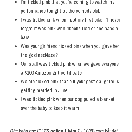
I'm tickled pink that you're coming to watch my 
performance tonight at the comedy club. 
I was tickled pink when I got my first bike. I'll never 
forget it was pink with ribbons tied on the handle 
bars.
Was your girlfriend tickled pink when you gave her 
the gold necklace? 
Our staff was tickled pink when we gave everyone 
a $100 Amazon gift certificate. 
We are tickled pink that our youngest daughter is 
getting married in June.
I was tickled pink when our dog pulled a blanket 
over the baby to keep it warm. 
Các khóa học 
IELTS online 1 kèm 1
 - 100% cam kết đạt 