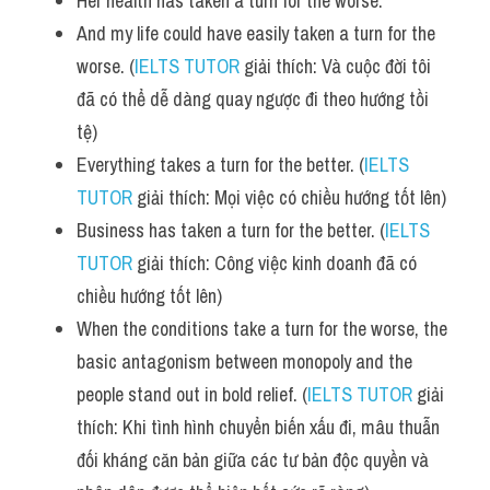
Her health has taken a turn for the worse.
Vocabulary
And my life could have easily taken a turn for the 
worse. (
IELTS TUTOR
 giải thích: Và cuộc đời tôi 
đã có thể dễ dàng quay ngược đi theo hướng tồi 
tệ)
Everything takes a turn for the better. (
IELTS 
TUTOR
 giải thích: Mọi việc có chiều hướng tốt lên) 
Business has taken a turn for the better. (
IELTS 
TUTOR
 giải thích: Công việc kinh doanh đã có 
chiều hướng tốt lên) 
When the conditions take a turn for the worse, the 
basic antagonism between monopoly and the 
people stand out in bold relief. (
IELTS TUTOR
 giải 
thích: Khi tình hình chuyển biến xấu đi, mâu thuẫn 
đối kháng căn bản giữa các tư bản độc quyền và 