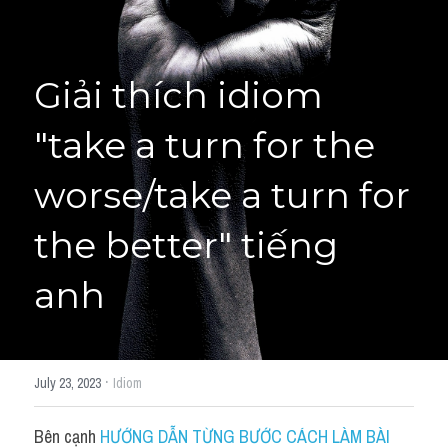
Giải đề thi từng câu
Giải thích idiom 
Lời khuyên
HỌC THỬ
Giải đề thi
"take a turn for the 
Academic words
worse/take a turn for 
Phrase
the better" tiếng 
Phrasal Verb
anh
Idioms đồng nghĩa
Idioms trái nghĩa
·
July 23, 2023
Idiom
Antonym
Bên cạnh 
HƯỚNG DẪN TỪNG BƯỚC CÁCH LÀM BÀI 