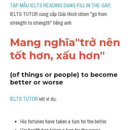
Idiom
TẬP MẪU IELTS READING DẠNG FILL IN THE GAP
, 
IELTS TUTOR cung cấp Giải thích idiom "go from 
Grammar
strength to strength" tiếng anh
Collocation
Mang nghĩa"trở nên 
Word form
tốt hơn, xấu hơn"
Cách dùng từ
Phân biệt từ
(of things or people) to become 
better or worse 
Đề thi thật Task 2
Speaking
IELTS TUTOR
 xét ví dụ:
Writing
His fortunes have taken a turn for the better 
Reading