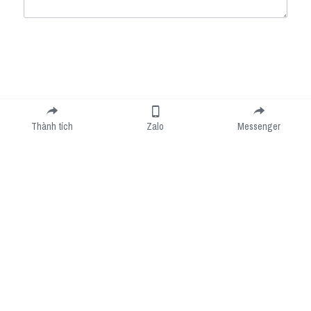
Submit
Cancel
Thành tích
Zalo
Messenger
Cookie Use
We use cookies to improve browsing experience, security, and data collection. By
accepting, you agree to the use of cookies for advertising and analytics. You can change
your cookie settings at any time.
Learn More