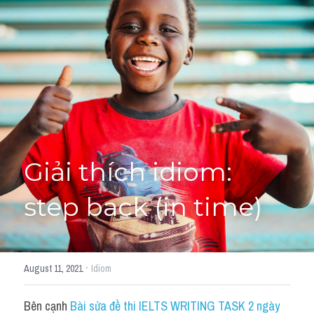
Giải đề thi từng câu
Lời khuyên
HỌC THỬ
Giải đề thi
Academic words
Phrase
Giải thích idiom: 
Phrasal Verb
step back (in time)
Idioms đồng nghĩa
Idioms trái nghĩa
·
August 11, 2021
Idiom
Antonym
Bên cạnh 
Bài sửa đề thi IELTS WRITING TASK 2 ngày 