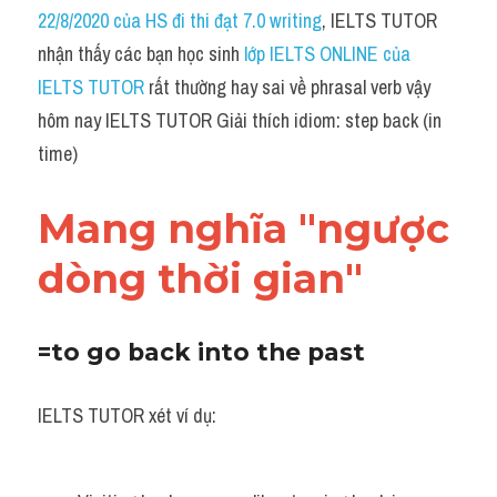
Idiom
22/8/2020 của HS đi thi đạt 7.0 writing
, IELTS TUTOR 
nhận thấy các bạn học sinh
 lớp IELTS ONLINE của 
Grammar
IELTS TUTOR
 rất thường hay sai về phrasal verb vậy 
Collocation
hôm nay IELTS TUTOR Giải thích idiom: step back (in 
time)
Word form
Cách dùng từ
Mang nghĩa "ngược 
Phân biệt từ
dòng thời gian"
Đề thi thật Task 2
=to go back into the past
Speaking
IELTS TUTOR xét ví dụ:
Writing
Reading