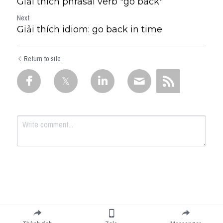
Giải thích phrasal verb "go back"
Next
Giải thích idiom: go back in time
Return to site
Submit
Cancel