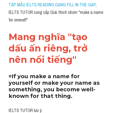
Idiom
TẬP MẪU IELTS READING DẠNG FILL IN THE GAP
, 
IELTS TUTOR cung cấp Giải thích idiom "make a name 
Grammar
for oneself"
Collocation
Mang nghĩa "tạo 
Word form
dấu ấn riêng, trở 
Cách dùng từ
nên nổi tiếng"
Phân biệt từ
Đề thi thật Task 2
=If you make a name for 
yourself or make your name as 
Speaking
something, you become well-
Writing
known for that thing.
Reading
IELTS TUTOR lưu ý: