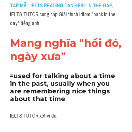
Idiom
TẬP MẪU IELTS READING DẠNG FILL IN THE GAP
, 
IELTS TUTOR cung cấp Giải thích idiom "back in the 
Grammar
day" tiếng anh
Collocation
Mang nghĩa "hồi đó, 
Word form
ngày xưa"
Cách dùng từ
Phân biệt từ
=used for talking about a time 
in the past, usually when you 
Đề thi thật Task 2
are remembering nice things 
Speaking
about that time
Writing
IELTS TUTOR xét ví dụ:
Reading