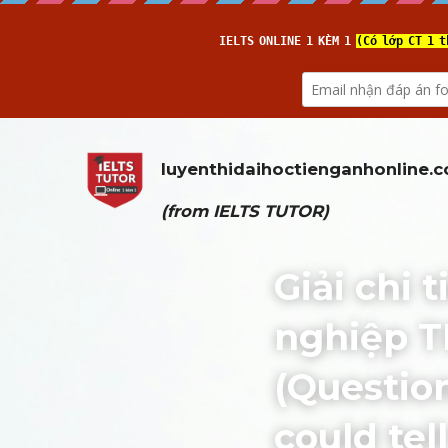
luyenthidaihoctienganhonline
.
(from 
IELTS TUTOR
)
Giải chi 
nghiệp T
(Question
could tel