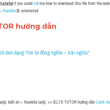
grateful
 if you could 
tell
 me how to download this file from the web
.
 thankful
D. 
interested
UTOR hướng dẫn
h làm dạng "tìm từ đồng nghĩa – trái nghĩa" 
(adj): biết ơn = thankful (adj). >> IELTS TUTOR hướng dẫn 
Cách dùn