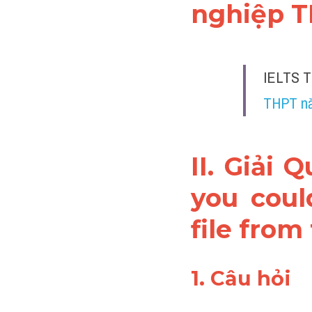
nghiệp T
IELTS T
THPT nă
II. Giải 
Qu
you coul
file from
1. Câu hỏi