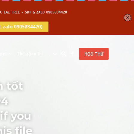
get
Thời gian thi
…
HỌC THỬ
 tốt 
4 
f you 
 file 