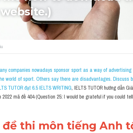
website.)
âu
any companies nowadays sponsor sport as a way of advertising 
 the world of sport. Others say there are disadvantages. Discuss b
ELTS TUTOR đạt 6.5 IELTS WRITING
, IELTS TUTOR hướng dẫn Giải 
022 mã đề 404 (Question 25: I would be grateful if you could tel
ll đề thi môn tiếng Anh tố