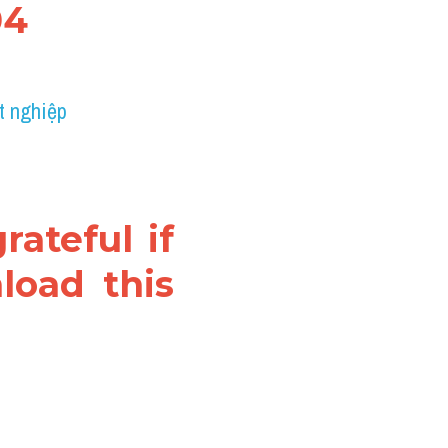
04
t nghiệp 
ateful if 
oad this 