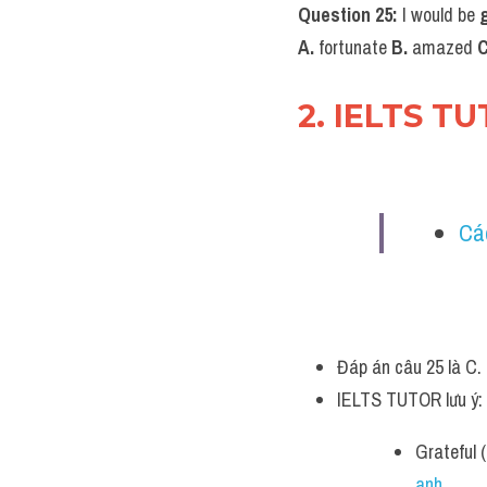
Question 25:
 I would be 
A. 
fortunate 
B.
 amazed 
C
2. IELTS T
Các
Đáp án câu 25 là C.
IELTS TUTOR lưu ý:
Grateful 
anh