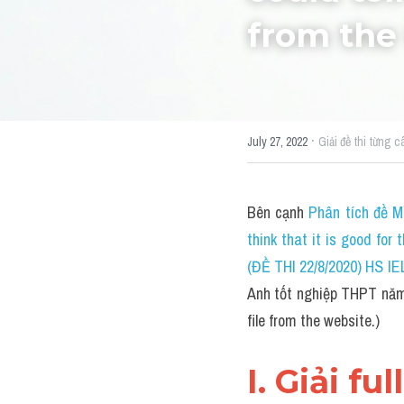
from the 
·
July 27, 2022
Giải đề thi từng c
Bên cạnh 
Phân tích đề M
think that it is good for
(ĐỀ THI 22/8/2020) HS I
Anh tốt nghiệp THPT năm 2
file from the website.)
I. Giải fu