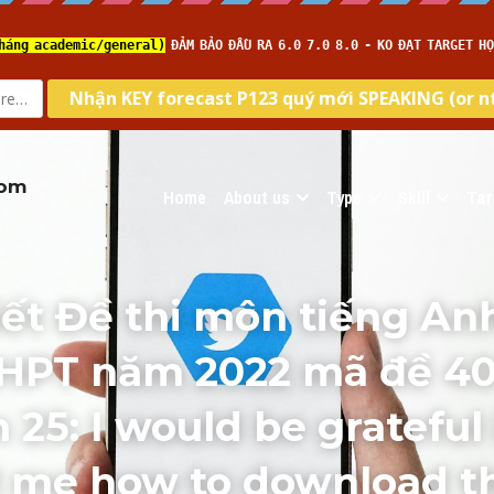
com
Home
About us
Type
Skill
Tar
tiết Đề thi môn tiếng Anh
HPT năm 2022 mã đề 40
 25: I would be grateful i
l me how to download this