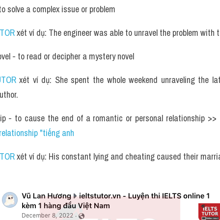
to solve a complex issue or problem
UTOR
 xét ví dụ: The engineer was able to unravel the problem with t
vel - to read or decipher a mystery novel
UTOR
 xét ví dụ: She spent the whole weekend unraveling the lat
uthor.
elationship "tiếng anh
UTOR
 xét ví dụ: His constant lying and cheating caused their marri