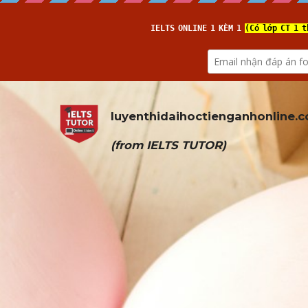
luyenthidaihoctienganhonline
.
(from 
IELTS TUTOR
)