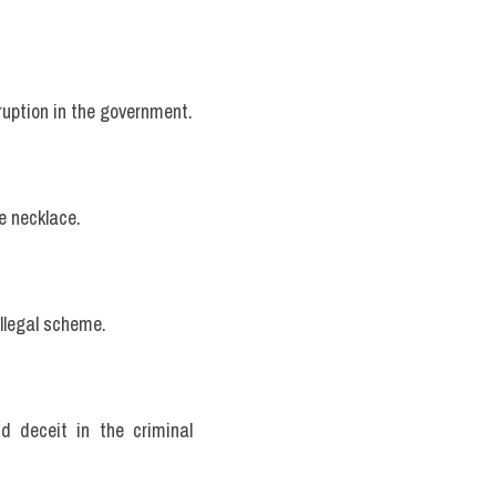
rruption in the government.
he necklace.
illegal scheme.
 deceit in the criminal 