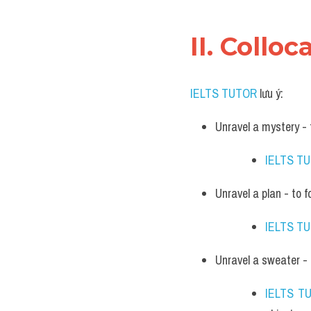
II. Colloc
IELTS TUTOR
 lưu ý:
Unravel a mystery - 
IELTS T
Unravel a plan - to f
IELTS T
Unravel a sweater - 
IELTS T