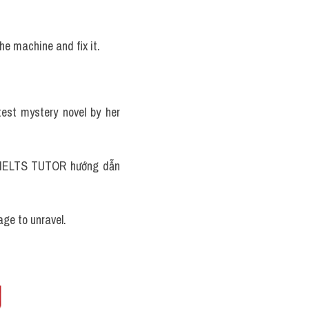
he machine and fix it.
est mystery novel by her 
Unravel a relationship - to cause the end of a romantic or personal relationship >> IELTS TUTOR hướng dẫn 
age to unravel.