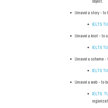
object.
Unravel a story - to t
IELTS T
Unravel a knot - to 
IELTS T
Unravel a scheme - t
IELTS T
Unravel a web - to b
IELTS T
organizat