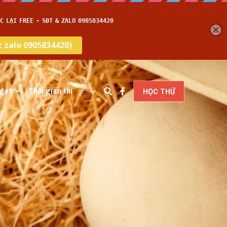
get
Thời gian thi
…
HỌC THỬ