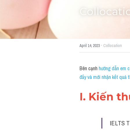
Collocati
·
April 14, 2023
Collocation
Bên cạnh 
hướng dẫn em cá
đấy và mới nhận kết quả t
I. Kiến t
IELTS T