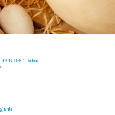
IELTS TUTOR đi thi hôm 
"
ng anh