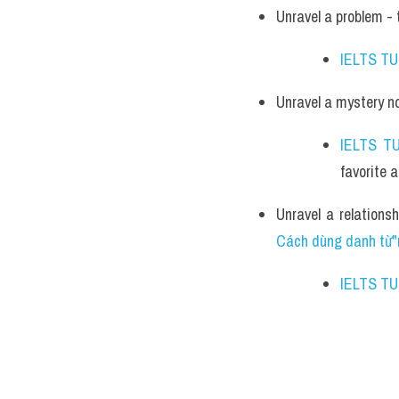
Unravel a problem - 
IELTS T
Unravel a mystery no
IELTS T
favorite a
Cách dùng danh từ"r
IELTS T