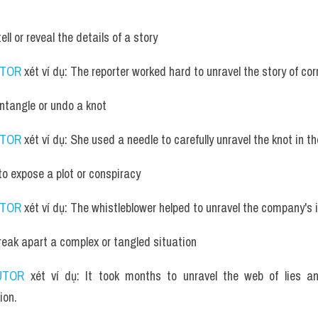
ell or reveal the details of a story
UTOR
 xét ví dụ: The reporter worked hard to unravel the story of co
untangle or undo a knot
UTOR
 xét ví dụ: She used a needle to carefully unravel the knot in t
o expose a plot or conspiracy
UTOR
 xét ví dụ: The whistleblower helped to unravel the company's 
reak apart a complex or tangled situation
UTOR
 xét ví dụ: It took months to unravel the web of lies and
ion.