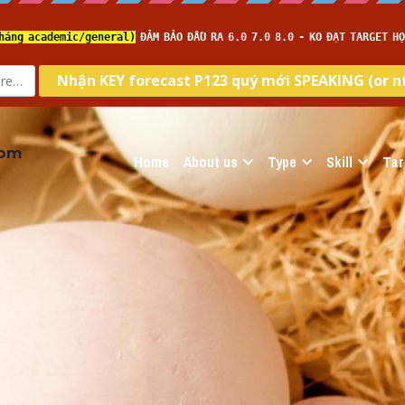
com
Home
About us
Type
Skill
Tar