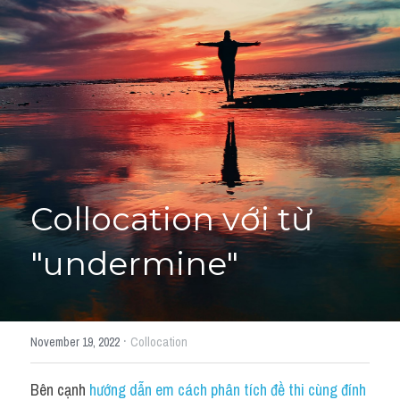
Giải đề thi từng câu
Lời khuyên
HỌC THỬ
Giải đề thi
Academic words
Phrase
Collocation với từ 
Phrasal Verb
"undermine"
Idioms đồng nghĩa
Idioms trái nghĩa
·
November 19, 2022
Collocation
Antonym
Bên cạnh 
hướng dẫn em cách phân tích đề thi cùng đính 