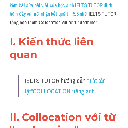
Idiom
kèm bài sửa bài viết của học sinh IELTS TUTOR đi thi 
hôm đấy và mới nhận kết quả thi 5.5 nhé
, IELTS TUTOR 
Grammar
tổng hợp thêm Collocation với từ "undermine"
Collocation
I. Kiến thức liên 
Word form
quan 
Cách dùng từ
Phân biệt từ
IELTS TUTOR hướng dẫn 
"Tất tần 
Đề thi thật Task 2
tật"COLLOCATION tiếng anh 
Speaking
Writing
II. Collocation với từ 
Reading