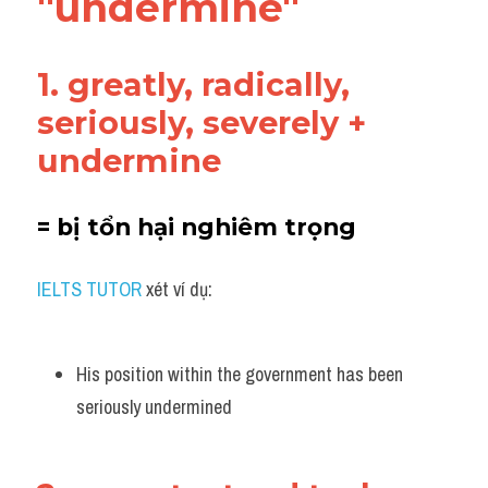
"undermine"
Vocabulary
1. greatly, radically, 
seriously, severely + 
undermine
= bị tổn hại nghiêm trọng 
IELTS TUTOR
 xét ví dụ:
His position within the government has been 
seriously undermined