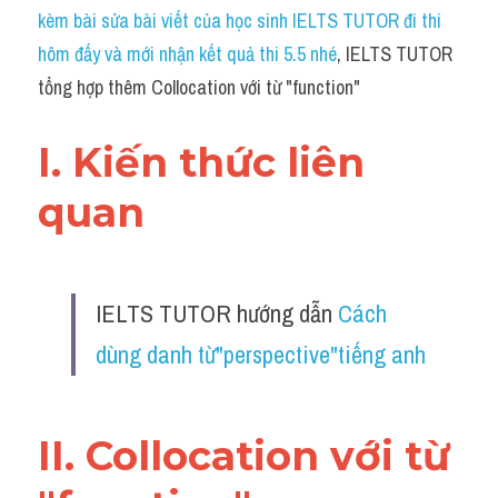
Idiom
kèm bài sửa bài viết của học sinh IELTS TUTOR đi thi 
hôm đấy và mới nhận kết quả thi 5.5 nhé
, IELTS TUTOR 
Grammar
tổng hợp thêm Collocation với từ "function"
Collocation
I. Kiến thức liên 
Word form
quan 
Cách dùng từ
Phân biệt từ
IELTS TUTOR hướng dẫn 
Cách 
Đề thi thật Task 2
dùng danh từ"perspective"tiếng anh
Speaking
Writing
II. Collocation với từ 
Reading