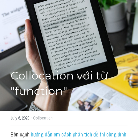
Giải đề thi từng câu
Lời khuyên
HỌC THỬ
Giải đề thi
Academic words
Phrase
Collocation với từ 
Phrasal Verb
"function"
Idioms đồng nghĩa
Idioms trái nghĩa
·
July 6, 2023
Collocation
Antonym
Bên cạnh 
hướng dẫn em cách phân tích đề thi cùng đính 