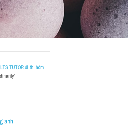
IELTS TUTOR đi thi hôm 
inarily"
ng anh