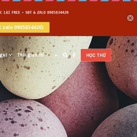
get
Thời gian thi
…
HỌC THỬ