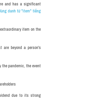
re and has a significant 
ùng danh từ "item" tiếng 
extraordinary item on the 
t are beyond a person's 
y the pandemic, the event 
areholders
idend due to its strong 