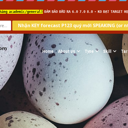
com
Home
About us
Type
Skill
Tar