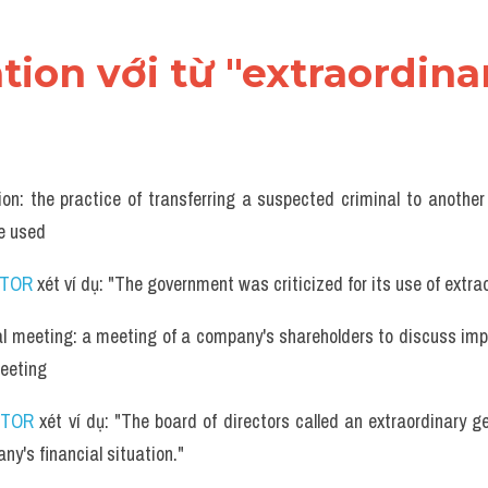
ation với từ "extraordinar
ion: the practice of transferring a suspected criminal to another c
e used
UTOR
 xét ví dụ: "The government was criticized for its use of extrao
al meeting: a meeting of a company's shareholders to discuss impo
eeting
UTOR
 xét ví dụ: "The board of directors called an extraordinary g
ny's financial situation."