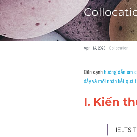
Collocatio
·
April 14, 2023
Collocation
Bên cạnh 
hướng dẫn em cá
đấy và mới nhận kết quả t
I. Kiến t
IELTS T