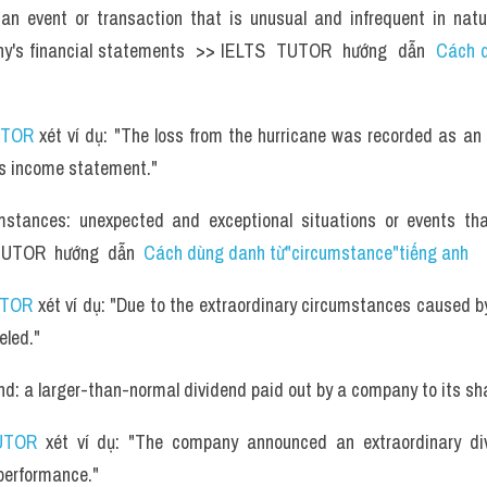
 an event or transaction that is unusual and infrequent in natu
y's financial statements  >> IELTS  TUTOR  hướng  dẫn  
Cách d
UTOR
 xét ví dụ: "The loss from the hurricane was recorded as an 
s income statement."
umstances: unexpected and exceptional situations or events tha
 TUTOR  hướng  dẫn  
Cách dùng danh từ"circumstance"tiếng anh
UTOR
 xét ví dụ: "Due to the extraordinary circumstances caused b
eled."
nd: a larger-than-normal dividend paid out by a company to its sh
UTOR
 xét ví dụ: "The company announced an extraordinary div
 performance."