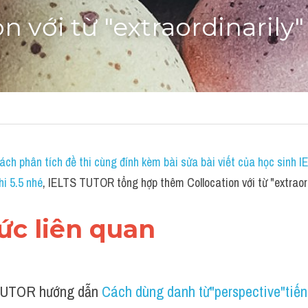
n với từ "extraordinarily"
ch phân tích đề thi cùng đính kèm bài sửa bài viết của học sinh 
hi 5.5 nhé
, IELTS TUTOR tổng hợp thêm Collocation với từ "extraord
hức liên quan 
UTOR hướng dẫn 
Cách dùng danh từ"perspective"tiế