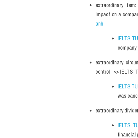
extraordinary item:
impact on a compan
anh
IELTS T
company'
extraordinary circ
control   >> IELTS 
IELTS T
was canc
extraordinary divide
IELTS T
financial