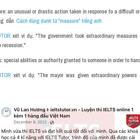
e: an unusual or drastic action taken in response to a difficult or
g  dẫn  
Cách dùng danh từ "measure" tiếng anh
UTOR
 xét ví dụ: "The government took extraordinary measures t
e recession."
: special abilities or authority granted to someone in order to hand
UTOR
 xét ví dụ: "The mayor was given extraordinary powers t