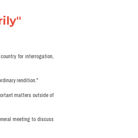
ily"
ountry for interrogation, 
rdinary rendition."
rtant matters outside of 
eneral meeting to discuss 