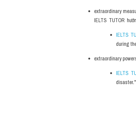
extraordinary measur
IELTS  TUTOR  hướn
IELTS T
during th
extraordinary powers
IELTS T
disaster."