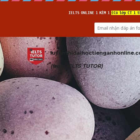
luyenthidaihoctienganhonline
.
(from 
IELTS TUTOR
)