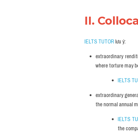
II. Colloc
IELTS TUTOR
 lưu ý:
extraordinary rendit
where torture may b
IELTS T
extraordinary gener
the normal annual m
IELTS T
the compa