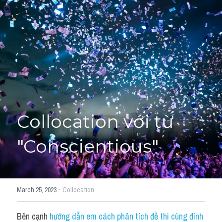
Giải đề thi từng câu
Lời khuyên
HỌC THỬ
Giải đề thi
Academic words
Phrase
Collocation với từ 
Phrasal Verb
"Conscientious"
Idioms đồng nghĩa
Idioms trái nghĩa
·
March 25, 2023
Collocation
Antonym
Bên cạnh 
hướng dẫn em cách phân tích đề thi cùng đính 