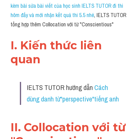
Idiom
kèm bài sửa bài viết của học sinh IELTS TUTOR đi thi 
hôm đấy và mới nhận kết quả thi 5.5 nhé
, IELTS TUTOR 
Grammar
tổng hợp thêm Collocation với từ "Conscientious"
Collocation
I. Kiến thức liên 
Word form
quan 
Cách dùng từ
Phân biệt từ
IELTS TUTOR hướng dẫn 
Cách 
Đề thi thật Task 2
dùng danh từ"perspective"tiếng anh
Speaking
Writing
II. Collocation với từ 
Reading