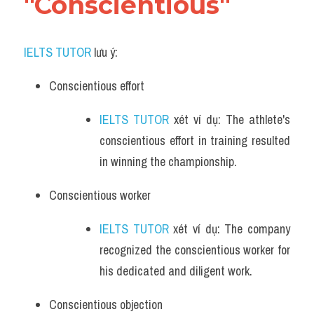
"Conscientious"
Vocabulary
IELTS TUTOR
 lưu ý:
Conscientious effort
IELTS TUTOR
 xét ví dụ: The athlete's 
conscientious effort in training resulted 
in winning the championship.
Conscientious worker
IELTS TUTOR
 xét ví dụ: The company 
recognized the conscientious worker for 
his dedicated and diligent work.
Conscientious objection