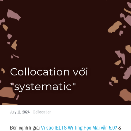
Giải đề thi từng câu
Lời khuyên
HỌC THỬ
Giải đề thi
Academic words
Phrase
Collocation với 
Phrasal Verb
"systematic"
Idioms đồng nghĩa
Idioms trái nghĩa
·
July 11, 2024
Collocation
Antonym
Bên cạnh lí giải 
Vì sao IELTS Writing Học Mãi vẫn 5.0?
 & 