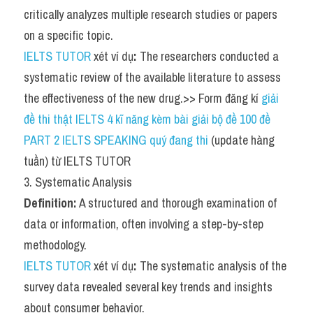
critically analyzes multiple research studies or papers 
Vocabulary
on a specific topic.
IELTS TUTOR
 xét ví dụ
:
 The researchers conducted a 
systematic review of the available literature to assess 
the effectiveness of the new drug.>> Form đăng kí 
giải 
đề thi thật IELTS 4 kĩ năng kèm bài giải bộ đề 100 đề 
PART 2 IELTS SPEAKING quý đang thi
 (update hàng 
tuần) từ IELTS TUTOR
3. Systematic Analysis
Definition:
 A structured and thorough examination of 
data or information, often involving a step-by-step 
methodology.
IELTS TUTOR
 xét ví dụ
:
 The systematic analysis of the 
survey data revealed several key trends and insights 
about consumer behavior.