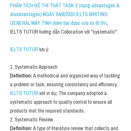
Idiom
PHÂN TÍCH ĐỀ THI THẬT TASK 2 (dạng advantages & 
disadvantages) NGÀY 04/8/2020 IELTS WRITING 
Grammar
GENERAL MÁY TÍNH (kèm bài được sửa hs đi thi)
, 
Collocation
IELTS TUTOR hướng dẫn Collocation với "systematic"
Word form
IELTS TUTOR
 lưu ý:
Cách dùng từ
1. Systematic Approach
Phân biệt từ
Definition:
 A methodical and organized way of tackling 
Đề thi thật Task 2
a problem or task, ensuring consistency and efficiency.
IELTS TUTOR
 xét ví dụ
:
 The company adopted a 
Speaking
systematic approach to quality control to ensure all 
Writing
products met the required standards.
2. Systematic Review
Reading
Definition:
 A type of literature review that collects and 