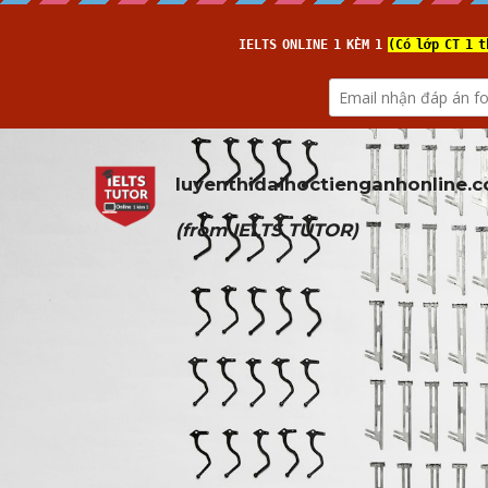
luyenthidaihoctienganhonline
.
(from 
IELTS TUTOR
)