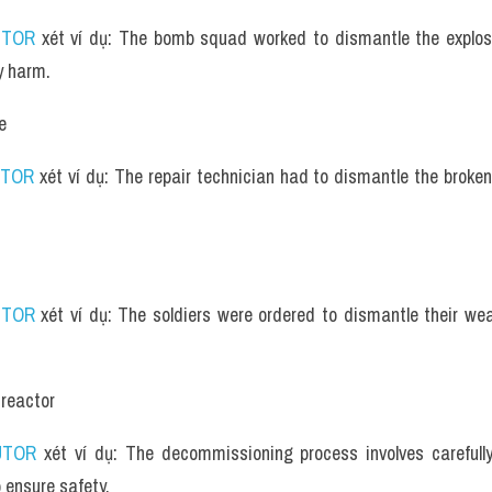
UTOR
 xét ví dụ: The bomb squad worked to dismantle the explosiv
y harm.
e
UTOR
 xét ví dụ: The repair technician had to dismantle the broken 
UTOR
 xét ví dụ: The soldiers were ordered to dismantle their we
 reactor
UTOR
 xét ví dụ: The decommissioning process involves carefully
o ensure safety.