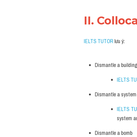
II. Collo
IELTS TUTOR
 lưu ý:
Dismantle a buildin
IELTS T
Dismantle a system
IELTS T
system an
Dismantle a bomb