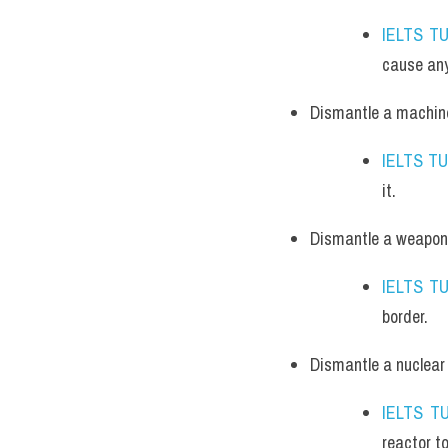
IELTS T
cause an
Dismantle a machin
IELTS T
it.
Dismantle a weapon
IELTS T
border.
Dismantle a nuclear
IELTS T
reactor t