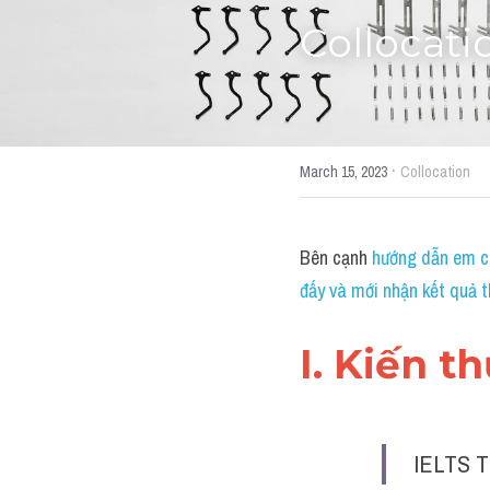
Collocati
·
March 15, 2023
Collocation
Bên cạnh 
hướng dẫn em cá
đấy và mới nhận kết quả t
I. Kiến t
IELTS T