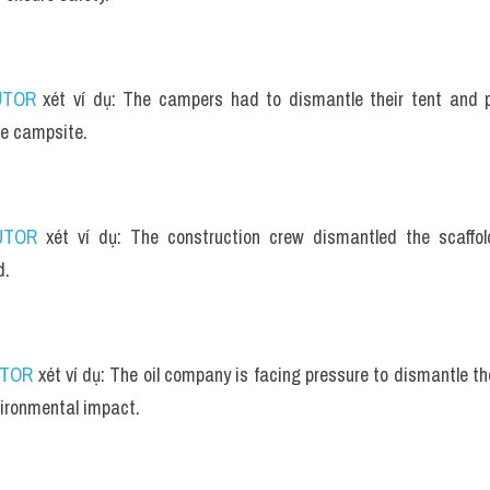
UTOR
 xét ví dụ: The campers had to dismantle their tent and p
he campsite.
d
UTOR
 xét ví dụ: The construction crew dismantled the scaffold
d.
UTOR
 xét ví dụ: The oil company is facing pressure to dismantle th
ironmental impact.