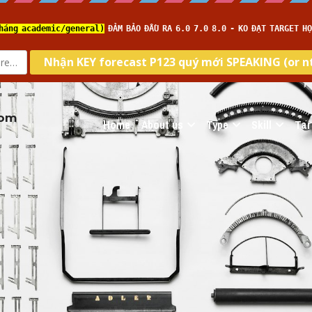
com
Home
About us
Type
Skill
Tar