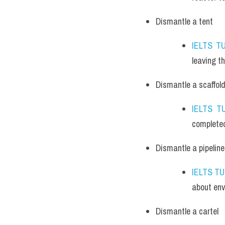
Dismantle a tent
IELTS T
leaving t
Dismantle a scaffol
IELTS T
complete
Dismantle a pipeline
IELTS T
about env
Dismantle a cartel