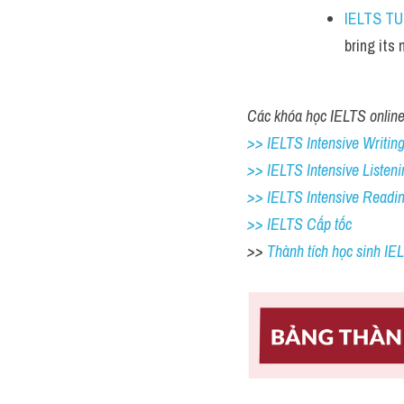
IELTS T
bring its
Các khóa học IELTS online 
>> IELTS Intensive Writing 
>> IELTS Intensive Listeni
>> IELTS Intensive Readi
>> IELTS Cấp tốc
>> 
Thành tích học sinh I