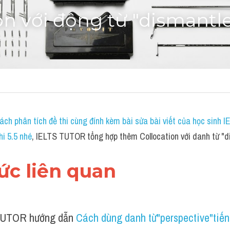
on với động từ "dismantl
ch phân tích đề thi cùng đính kèm bài sửa bài viết của học sinh 
hi 5.5 nhé
, IELTS TUTOR tổng hợp thêm Collocation với danh từ "d
hức liên quan 
UTOR hướng dẫn 
Cách dùng danh từ"perspective"tiế