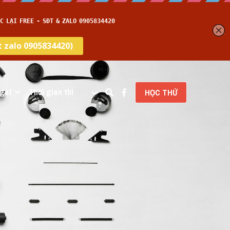
get
Thời gian thi
…
HỌC THỬ