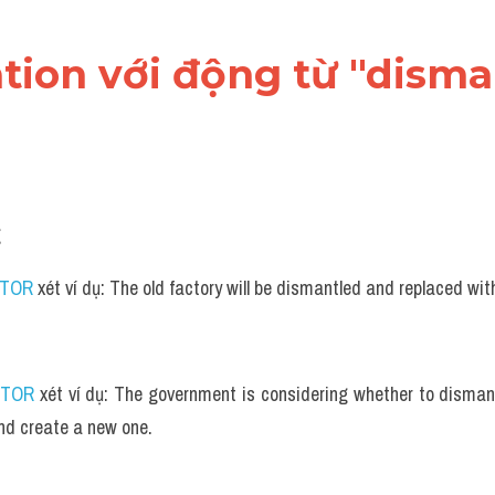
cation với động từ "disma
g
UTOR
 xét ví dụ: The old factory will be dismantled and replaced wit
UTOR
 xét ví dụ: The government is considering whether to dismant
d create a new one.