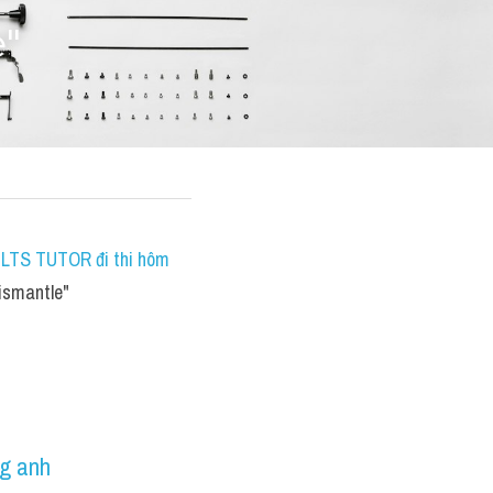
e"
IELTS TUTOR đi thi hôm 
ismantle"
ng anh