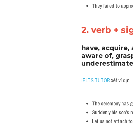
They failed to appre
2. verb + s
have, acquire, 
aware of, gras
underestimate
IELTS TUTOR
 xét ví dụ:
The ceremony has gr
Suddenly his son's r
Let us not attach t