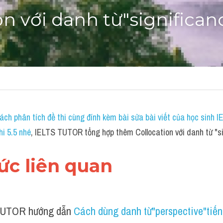
on với danh từ"significan
ch phân tích đề thi cùng đính kèm bài sửa bài viết của học sinh 
hi 5.5 nhé
, IELTS TUTOR tổng hợp thêm Collocation với danh từ "s
hức liên quan 
UTOR hướng dẫn 
Cách dùng danh từ"perspective"tiế