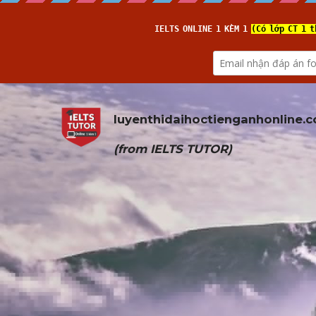
luyenthidaihoctienganhonline
.
(from 
IELTS TUTOR
)