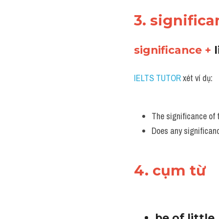
3. significa
significance + 
IELTS TUTOR
 xét ví dụ:
The significance of t
Does any significanc
4. cụm từ 
be of little