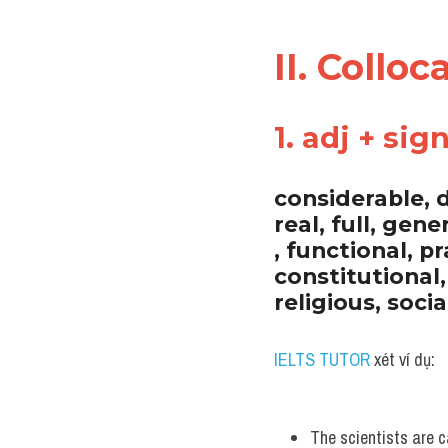
II. Collo
1. adj + sig
considerable, 
real, full, gene
, functional, pr
constitutional, 
religious, socia
IELTS TUTOR
 xét ví dụ:
The scientists are c