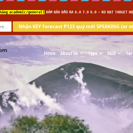
com
Home
About us
Type
Skill
Tar