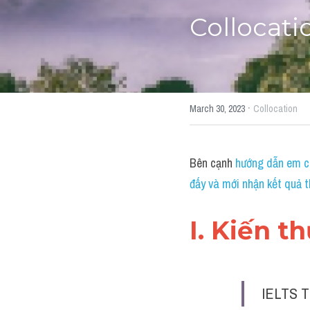
Collocati
·
March 30, 2023
Collocation
Bên cạnh 
hướng dẫn em cá
đấy và mới nhận kết quả t
I. Kiến t
IELTS T