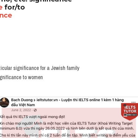
e
 for/to 
ance
icular significance for a Jewish family
significance to women