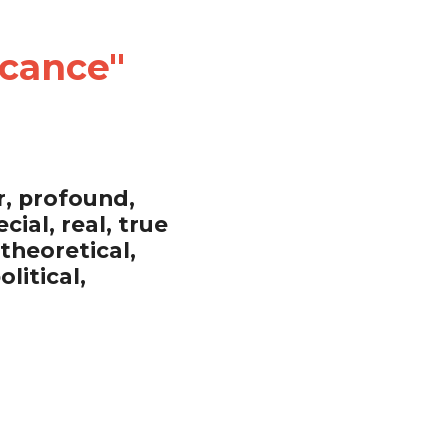
ficance"
, profound, 
cial, real, true 
theoretical, 
litical, 