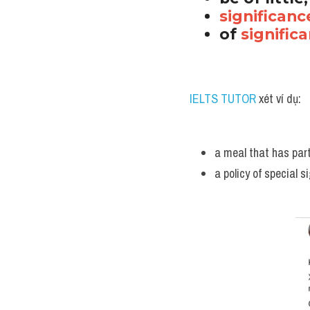
significanc
of 
signific
IELTS TUTOR
 xét ví dụ:
a meal that has part
a policy of special 