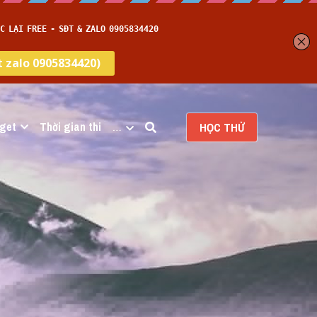
get
Thời gian thi
…
HỌC THỬ