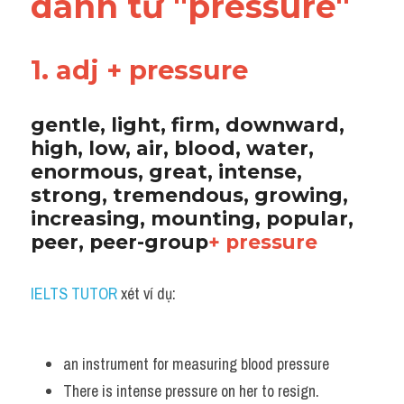
danh từ "pressure"
Vocabulary
1. adj + pressure
gentle, light, firm, downward, 
high, low, air, blood, water, 
enormous, great, intense, 
strong, tremendous, growing, 
increasing, mounting, popular, 
peer, peer-group
+ pressure
IELTS TUTOR
 xét ví dụ:
an instrument for measuring blood pressure
There is intense pressure on her to resign.