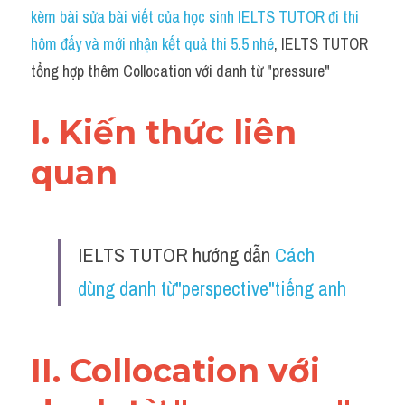
Idiom
kèm bài sửa bài viết của học sinh IELTS TUTOR đi thi 
hôm đấy và mới nhận kết quả thi 5.5 nhé
, IELTS TUTOR 
Grammar
tổng hợp thêm Collocation với danh từ "pressure"
Collocation
I. Kiến thức liên 
Word form
quan 
Cách dùng từ
Phân biệt từ
IELTS TUTOR hướng dẫn 
Cách 
Đề thi thật Task 2
dùng danh từ"perspective"tiếng anh
Speaking
Writing
II. Collocation với 
Reading