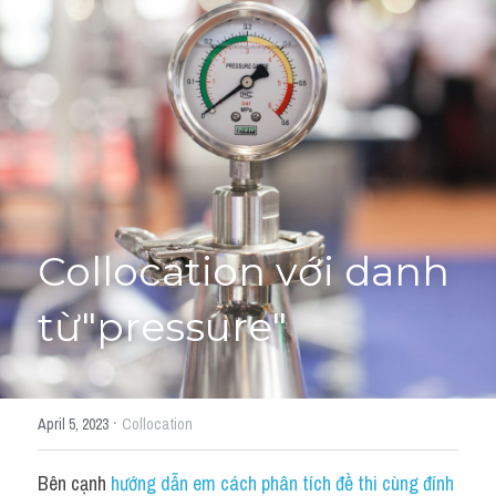
Giải đề thi từng câu
Lời khuyên
HỌC THỬ
Giải đề thi
Academic words
Phrase
Collocation với danh 
Phrasal Verb
từ"pressure"
Idioms đồng nghĩa
Idioms trái nghĩa
·
April 5, 2023
Collocation
Antonym
Bên cạnh 
hướng dẫn em cách phân tích đề thi cùng đính 