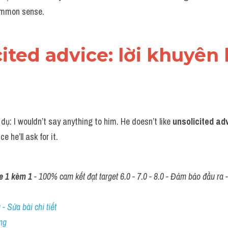
ommon sense.
cited advice: lời khuyên
ụ: I wouldn’t say anything to him. He doesn’t like
 unsolicited adv
e he’ll ask for it.
e 1 kèm 1
 - 100% cam kết đạt target 6.0 - 7.0 - 8.0 - Đảm bảo đầu ra - 
- Sửa bài chi tiết
ng