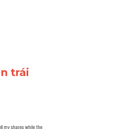
 trái 
ll my shares while the 