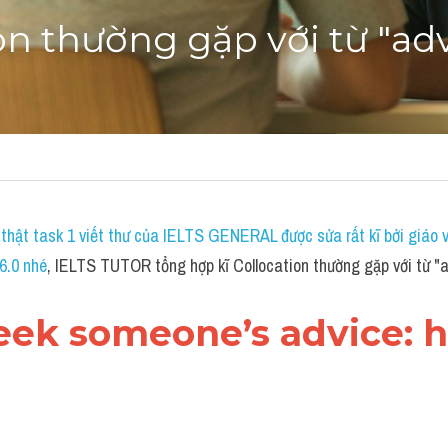
on thường gặp với từ "ad
 thật task 1 viết thư của IELTS GENERAL được sửa rất kĩ bởi giáo vi
 6.0 nhé
, IELTS TUTOR tổng hợp kĩ Collocation thường gặp với từ "
Seek someone’s advice: hỏi