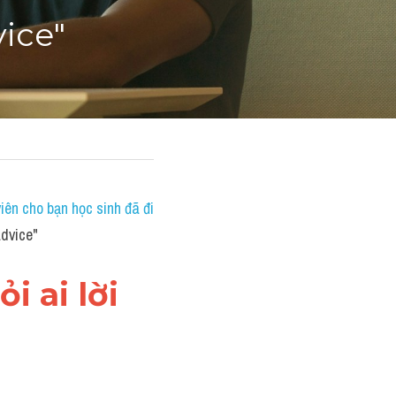
vice"
ên cho bạn học sinh đã đi 
advice"
 ai lời 