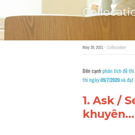
Collocati
·
May 29, 2021
Collocation
Bên cạnh 
phân tích đề thi
thi ngày 
05/7/2020
 và đạt
1. Ask / 
khuyên…