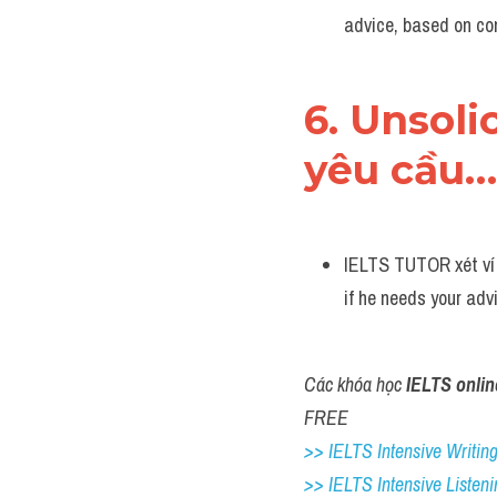
advice, based on c
6. Unsoli
yêu cầu…
IELTS TUTOR xét ví d
if he needs your advic
Các khóa học 
IELTS onlin
FREE
>> IELTS Intensive Writing 
>> IELTS Intensive Listeni