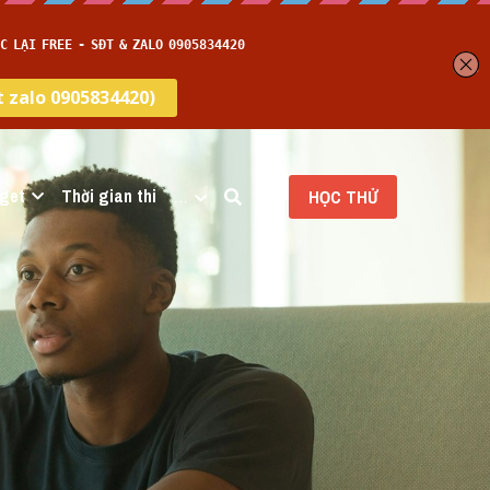
get
Thời gian thi
…
HỌC THỬ