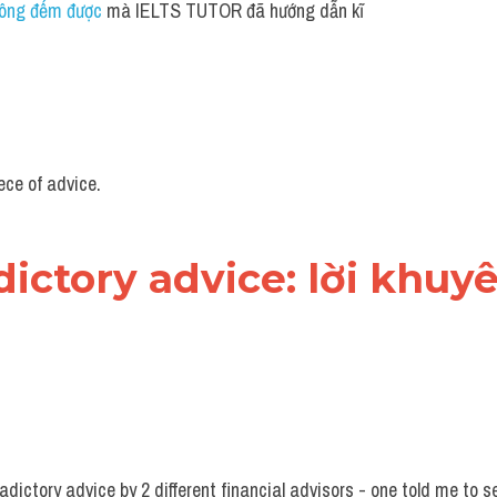
hông đếm được 
mà IELTS TUTOR đã hướng dẫn kĩ 
ece of advice.
dictory advice: lời khuyên
adictory advice by 2 different financial advisors - one told me to se