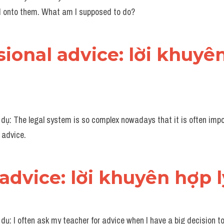
ld onto them. What am I supposed to do?
sional advice: lời khuyê
ụ: The legal system is so complex nowadays that it is often impos
 advice.
advice: lời khuyên hợp 
ụ: I often ask my teacher for advice when I have a big decision to 