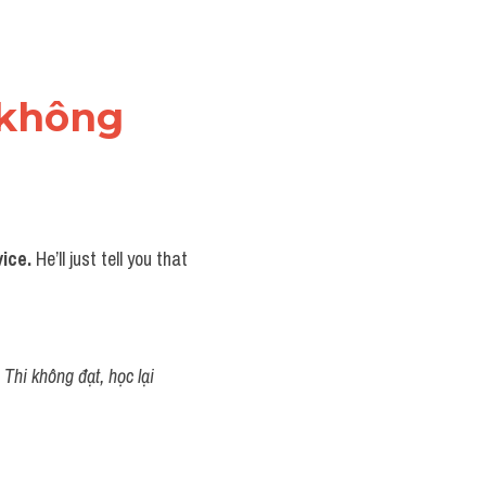
 không 
ice. 
He’ll just tell you that 
Thi không đạt, học lại 