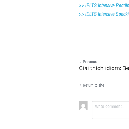
>> IELTS Intensive Readi
>> IELTS 
Intensive Speak
Previous
Giải thích idiom: Be
Return to site