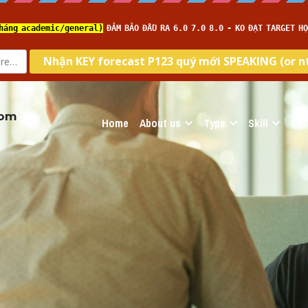
com
Home
About us
Type
Skill
Tar