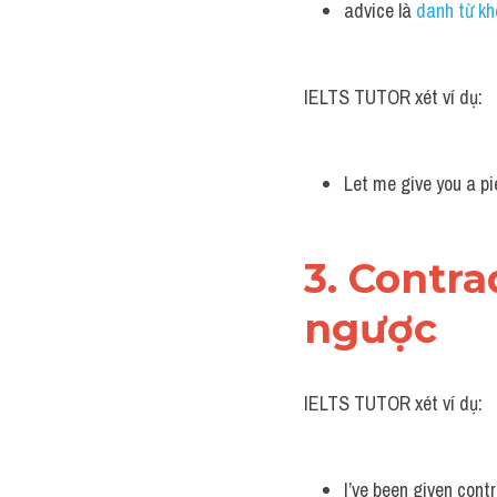
advice là
 danh từ k
IELTS TUTOR xét ví dụ:
Let me give you a pi
3. Contra
ngược
IELTS TUTOR xét ví dụ:
I’ve been given contr