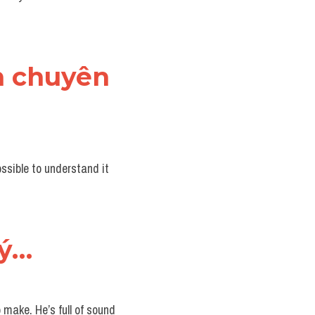
n chuyên 
sible to understand it 
lý…
make. He’s full of sound 