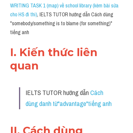
Idiom
WRITING TASK 1 (map) về school library (kèm bài sửa 
cho HS đi thi)
, IELTS TUTOR hướng dẫn Cách dùng 
Grammar
"somebody/something is to blame (for something)" 
Collocation
tiếng anh
Word form
I. Kiến thức liên 
Cách dùng từ
quan 
Phân biệt từ
Đề thi thật Task 2
IELTS TUTOR hướng dẫn 
Cách 
Speaking
dùng danh từ"advantage"tiếng anh
Writing
Reading
II. Cách dùng 