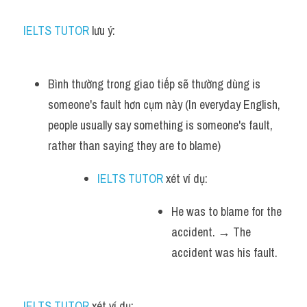
IELTS TUTOR
 lưu ý:
Bình thường trong giao tiếp sẽ thường dùng is 
someone's fault hơn cụm này (In everyday English, 
people usually say something is someone's fault, 
rather than saying they are to blame) 
IELTS TUTOR
 xét ví dụ:
He was to blame for the 
accident. → The 
accident was his fault.
IELTS TUTOR
 xét ví dụ: