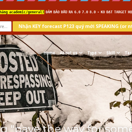
com
Home
About us
Type
Skill
Tar
 "pave the way for some