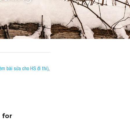
èm bài sửa cho HS đi thi)
, 
for 