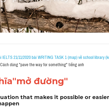
h
i IELTS 21/11/2020 bài WRITING TASK 1 (map) về school library (k
ách dùng "pave the way for something" tiếng anh
hĩa"mở đường"
tuation that makes it possible or easier 
happen