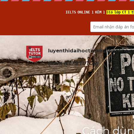
luyenthidaihoctienganhonline
.
(from 
IELTS TUTOR
)
Cách dùng