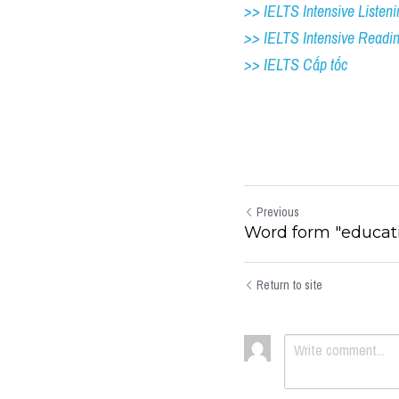
>> IELTS Intensive Listeni
>> IELTS Intensive Readi
>> IELTS Cấp tốc
Previous
Word form "educati
Return to site