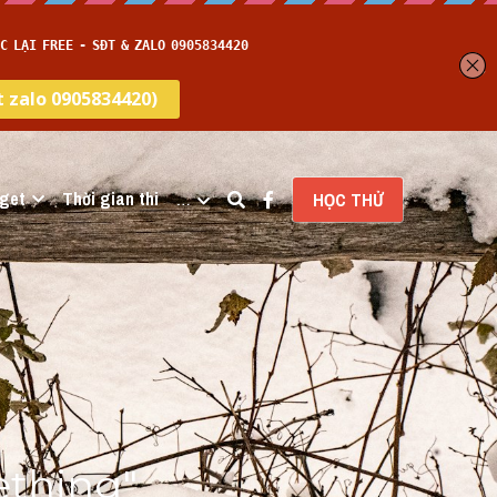
get
Thời gian thi
…
HỌC THỬ
thing" 