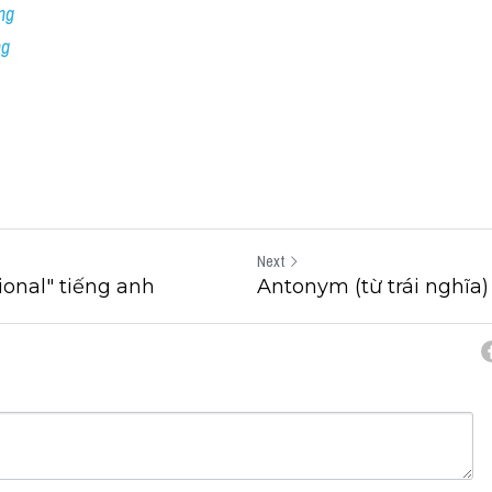
ng
ng
Next
onal" tiếng anh
Antonym (từ trái nghĩa)