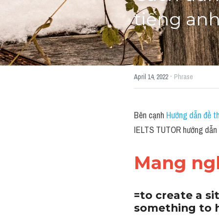
tiếng an
·
April 14, 2022
Phrase
Bên cạnh 
Hướng dẫn đề th
IELTS TUTOR hướng dẫn C
Mang ng
=to create a si
something to 