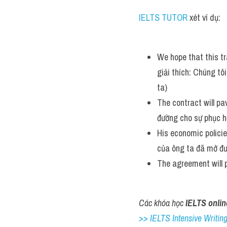
IELTS TUTOR
 xét ví dụ:
We hope that this tr
giải thích: Chúng tô
ta)
The contract will pa
đường cho sự phục h
His economic policie
của ông ta đã mở đư
The agreement will p
Các khóa học 
IELTS onlin
>> IELTS Intensive Writing 