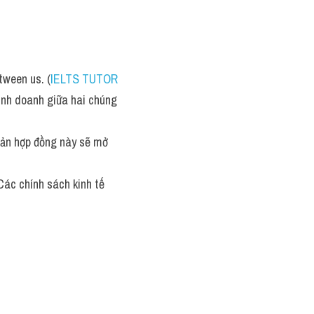
tween us. (
IELTS TUTOR
inh doanh giữa hai chúng 
 Bản hợp đồng này sẽ mở 
 Các chính sách kinh tế 