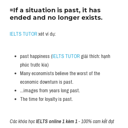
=If a situation is past, it has 
ended and no longer exists.
IELTS TUTOR
 xét ví dụ:
past happiness (
IELTS TUTOR
 giải thích: hạnh 
phúc trước kia)
Many economists believe the worst of the 
economic downturn is past. 
...images from years long past. 
The time for loyalty is past.
Các khóa học 
IELTS online 1 kèm 1
 - 100% cam kết đạt 