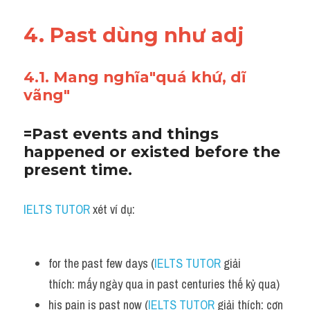
4. Past dùng như adj 
4.1. Mang nghĩa"quá khứ, dĩ 
vãng"
=Past events and things 
happened or existed before the 
present time.
IELTS TUTOR
 xét ví dụ:
for the past few days (
IELTS TUTOR
 giải 
thích: mấy ngày qua in past centuries thế kỷ qua)
his pain is past now (
IELTS TUTOR
 giải thích: cơn 