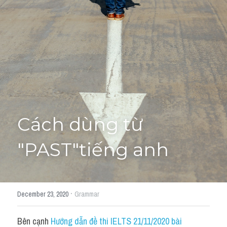
Giải đề thi từng câu
Lời khuyên
HỌC THỬ
Giải đề thi
Academic words
Phrase
Cách dùng từ 
Phrasal Verb
"PAST"tiếng anh
Idioms đồng nghĩa
Idioms trái nghĩa
·
December 23, 2020
Grammar
Antonym
Bên cạnh 
Hướng dẫn đề thi IELTS 21/11/2020 bài 