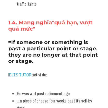
traffic lights
1.4. Mang nghĩa"quá hạn, vượt 
quá mức"
=If someone or something is 
past a particular point or stage, 
they are no longer at that point 
or stage.
IELTS TUTOR
 xét ví dụ:
He was well past retirement age. 
...a piece of cheese four weeks past its sell-by 