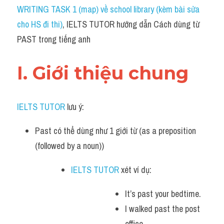
Idiom
WRITING TASK 1 (map) về school library (kèm bài sửa 
cho HS đi thi)
, IELTS TUTOR hướng dẫn Cách dùng từ 
Grammar
PAST trong tiếng anh
Collocation
I. Giới thiệu chung 
Word form
Cách dùng từ
IELTS TUTOR
 lưu ý:
Phân biệt từ
Past có thể dùng như 1 giới từ (as a preposition 
Đề thi thật Task 2
(followed by a noun))
Speaking
IELTS TUTOR
 xét ví dụ: 
Writing
It’s past your bedtime.
I walked past the post 
Reading
office. 