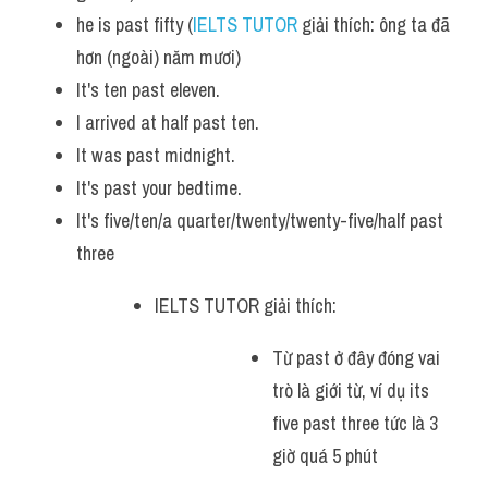
he is past fifty (
IELTS TUTOR
 giải thích: ông ta đã 
hơn (ngoài) năm mươi)
It's ten past eleven. 
I arrived at half past ten.
It was past midnight. 
It's past your bedtime.
It's five/ten/a quarter/twenty/twenty-five/half past 
three 
IELTS TUTOR giải thích: 
Từ past ở đây đóng vai 
trò là giới từ, ví dụ its 
five past three tức là 3 
giờ quá 5 phút 