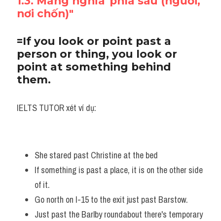
1.3. Mang nghĩa"phía sau (người, 
nơi chốn)"
=If you look or point past a 
person or thing, you look or 
point at something behind 
them.
IELTS TUTOR xét ví dụ:
She stared past Christine at the bed
If something is past a place, it is on the other side 
of it. 
Go north on I-15 to the exit just past Barstow. 
Just past the Barlby roundabout there's temporary 