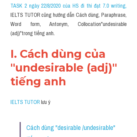
Idiom
TASK 2 ngày 22/8/2020 của HS đi thi đạt 7.0 writing
,
IELTS TUTOR cũng hướng dẫn Cách dùng, Paraphrase, 
Grammar
Word form, Antonym, Collocation"undesirable 
Collocation
(adj)"trong tiếng anh.
Word form
I. Cách dùng của 
Cách dùng từ
"undesirable (adj)" 
Phân biệt từ
tiếng anh
Đề thi thật Task 2
Speaking
IELTS TUTOR
 lưu ý
Writing
Cách dùng "desirable /undesirable" 
Reading