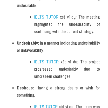
undesirable.
IELTS TUTOR
 xét ví dụ
:
The meeting 
highlighted the undesirability of 
continuing with the current strategy.
Undesirably: 
In a manner indicating undesirability 
or unfavorability.
IELTS TUTOR
 xét ví dụ
:
The project 
progressed undesirably due to 
unforeseen challenges.
Desirous: 
Having a strong desire or wish for 
something.
IELTS TUTOR
 xét ví dụ
:
The team was 