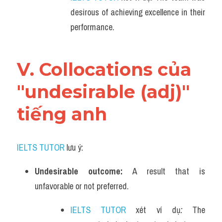
desirous of achieving excellence in their 
performance.
V. Collocations của 
"undesirable (adj)" 
tiếng anh
IELTS TUTOR
 lưu ý:
Undesirable outcome: 
A result that is 
unfavorable or not preferred.
IELTS TUTOR
 xét ví dụ
: 
The 