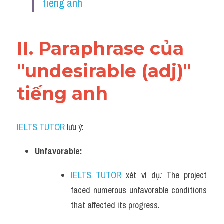
tiếng anh
Vocabulary
II. Paraphrase của 
"undesirable (adj)" 
tiếng anh
IELTS TUTOR
 lưu ý:
Unfavorable:
IELTS TUTOR
 xét ví dụ
: 
The project 
faced numerous unfavorable conditions 
that affected its progress.