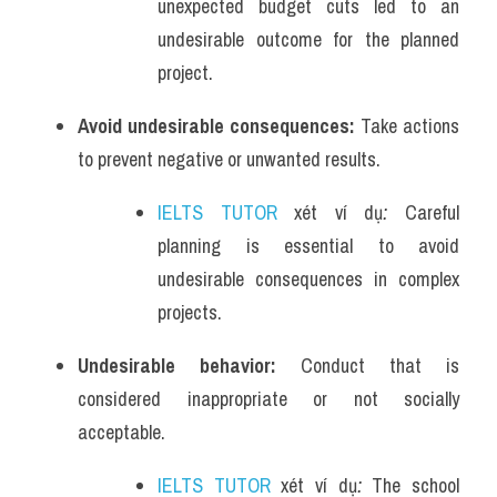
unexpected budget cuts led to an 
undesirable outcome for the planned 
project.
Avoid undesirable consequences: 
Take actions 
to prevent negative or unwanted results.
IELTS TUTOR
 xét ví dụ
: 
Careful 
planning is essential to avoid 
undesirable consequences in complex 
projects.
Undesirable behavior: 
Conduct that is 
considered inappropriate or not socially 
acceptable.
IELTS TUTOR
 xét ví dụ
: 
The school 