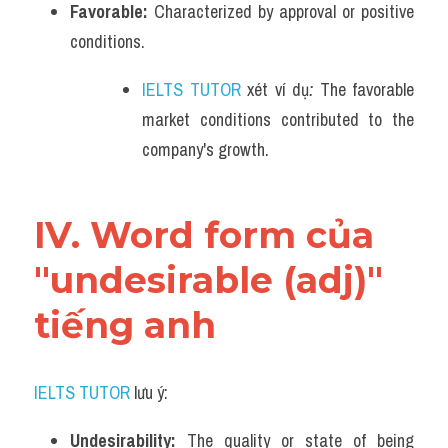
Favorable: 
Characterized by approval or positive 
conditions.
IELTS TUTOR
 xét ví dụ
: 
The favorable 
market conditions contributed to the 
company's growth.
IV. Word form của 
"undesirable (adj)" 
tiếng anh
IELTS TUTOR
 lưu ý:
Undesirability: 
The quality or state of being 