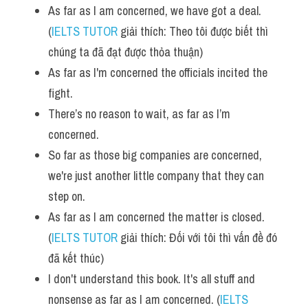
As far as I am concerned, we have got a deal. 
Vocabulary
(
IELTS TUTOR
 giải thích: Theo tôi được biết thì 
chúng ta đã đạt được thỏa thuận)
As far as I'm concerned the officials incited the 
fight.
There’s no reason to wait, as far as I’m 
concerned. 
So far as those big companies are concerned, 
we're just another little company that they can 
step on.
As far as I am concerned the matter is closed. 
(
IELTS TUTOR
 giải thích: Đối với tôi thì vấn đề đó 
đã kết thúc)
I don't understand this book. It's all stuff and 
nonsense as far as I am concerned. (
IELTS 