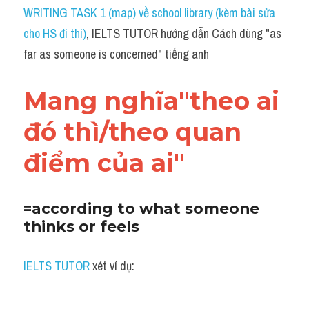
Idiom
WRITING TASK 1 (map) về school library (kèm bài sửa 
cho HS đi thi)
, IELTS TUTOR hướng dẫn Cách dùng "as 
Grammar
far as someone is concerned" tiếng anh
Collocation
Mang nghĩa"theo ai 
Word form
đó thì/theo quan 
Cách dùng từ
điểm của ai"
Phân biệt từ
Đề thi thật Task 2
=according to what someone 
thinks or feels
Speaking
Writing
IELTS TUTOR
 xét ví dụ:
Reading